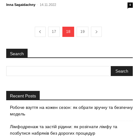
Inna Sagaidachny
-
14.11.2022
0
17
18
19
Search
Recent Posts
Робоче взуття на кожен сезон: як обрати зручну та безпечну
модель
Лімфодренаж та застій рідини: як розігнати лімфу та
позбутися набряків без дорогих процедур