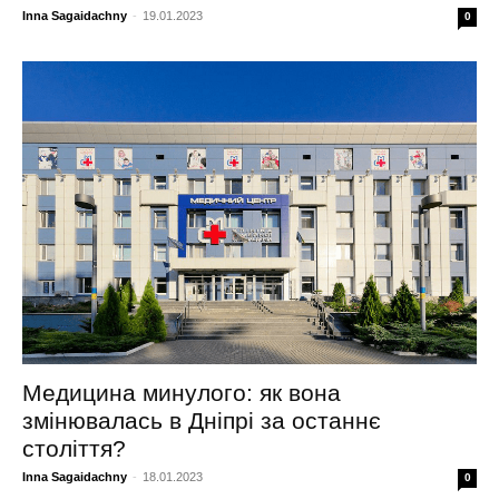
Inna Sagaidachny
-
19.01.2023
0
Медицина минулого: як вона
змінювалась в Дніпрі за останнє
століття?
Inna Sagaidachny
-
18.01.2023
0