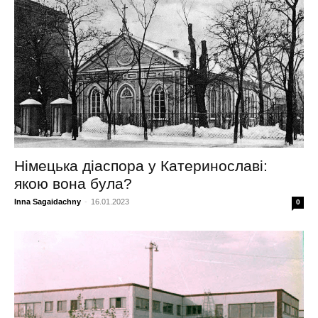
Німецька діаспора у Катеринославі:
якою вона була?
Inna Sagaidachny
-
16.01.2023
0