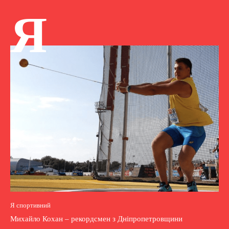
Я
Я спортивний
Михайло Кохан – рекордсмен з Дніпропетровщини