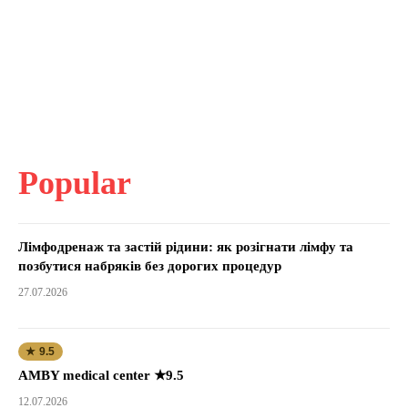
Popular
Лімфодренаж та застій рідини: як розігнати лімфу та
позбутися набряків без дорогих процедур
27.07.2026
★ 9.5
AMBY medical center ★9.5
12.07.2026