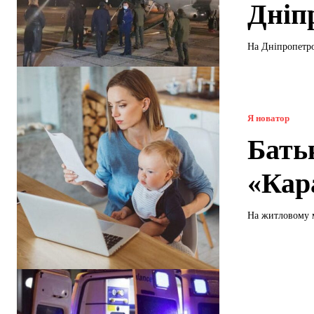
Дніп
На Дніпропетро
Я новатор
Батьк
«Кар
На житловому м