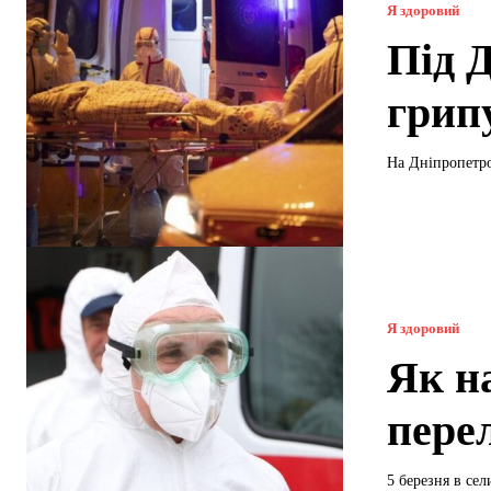
Я здоровий
Під 
грип
На Дніпропетро
Я здоровий
Як н
пере
5 березня в се