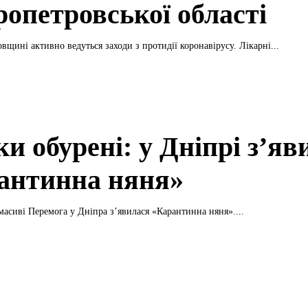
ропетровської області
вщині активно ведуться заходи з протидії коронавірусу. Лікарні...
и обурені: у Дніпрі з’яв
антинна няня»
асиві Перемога у Дніпра з’явилася «Карантинна няня»....