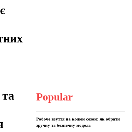
є
тних
 та
Popular
Робоче взуття на кожен сезон: як обрати
я
зручну та безпечну модель