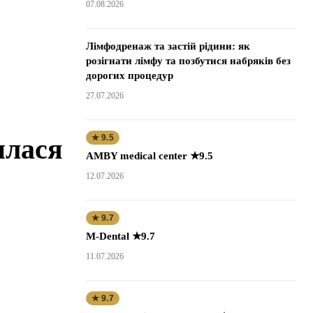
07.08.2026
Лімфодренаж та застій рідини: як
розігнати лімфу та позбутися набряків без
дорогих процедур
27.07.2026
★ 9.5
илася
AMBY medical center ★9.5
12.07.2026
★ 9.7
M-Dental ★9.7
11.07.2026
★ 9.7