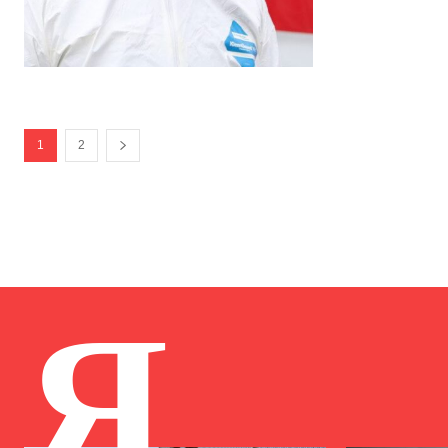
1
2
Я