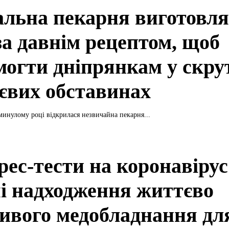
альна пекарня виготовля
за давнім рецептом, щоб
могти дніпрянкам у скру
євих обставинах
минулому році відкрилася незвичайна пекарня...
рес-тести на коронавірус
і надходження життєво
ивого медобладнання дл