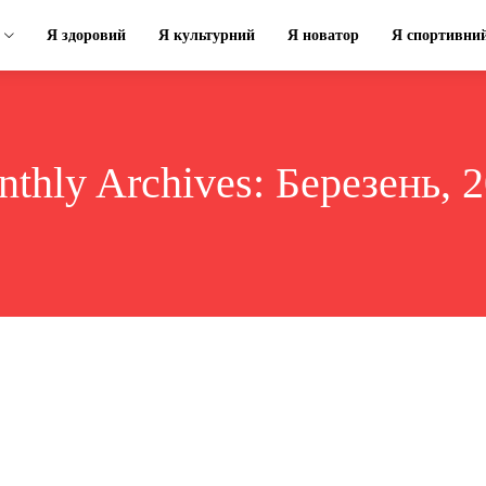
Я здоровий
Я культурний
Я новатор
Я спортивни
thly Archives: Березень, 