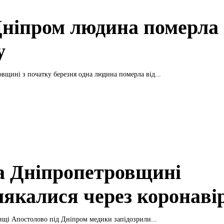
Дніпром людина померла 
у
вщині з початку березня одна людина померла від...
а Дніпропетровщині
лякалися через коронаві
лищі Апостолово під Дніпром медики запідозрили...