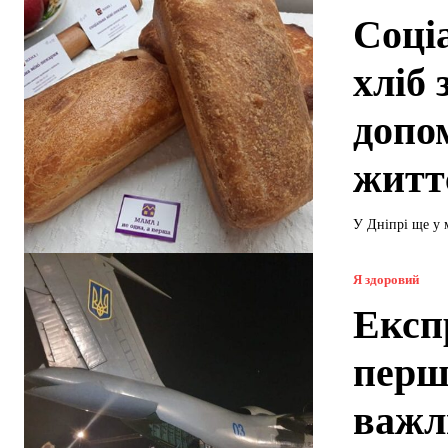
Соці
хліб 
допо
житт
У Дніпрі ще у 
Я здоровий
Експ
перш
важл