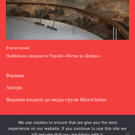
Я культурний
Найбільша діорама в Україні «Битва за Дніпро»
Реклама
Автори
Видання входить до медіа-групи
MistoOnline
Copyright © Повне використання матеріалу
We use cookies to ensure that we give you the best
experience on our website. If you continue to use this site we
заборонено. Частково можна з гіперпосиланням.
will assume that you are happy with it.