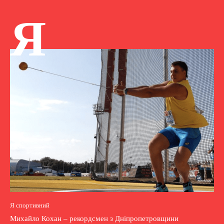
Я
Я спортивний
Михайло Кохан – рекордсмен з Дніпропетровщини