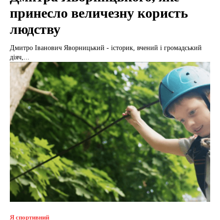
принесло величезну користь
людству
Дмитро Іванович Яворницький - історик, вчений і громадський
діяч,...
Я спортивний