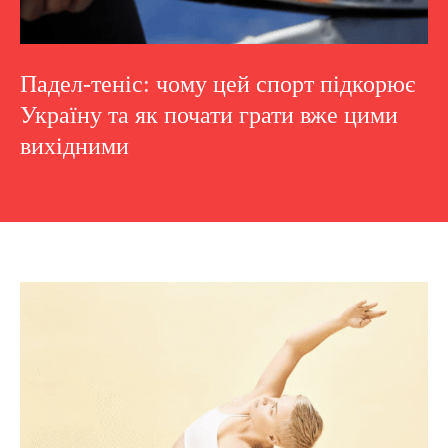
Падел-теніс: чому цей спорт підкорює
Україну та як почати грати вже цими
вихідними