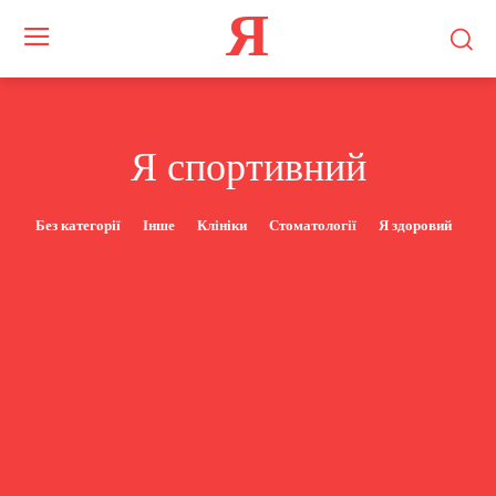
Я
Я спортивний
Без категорії
Інше
Клініки
Стоматології
Я здоровий