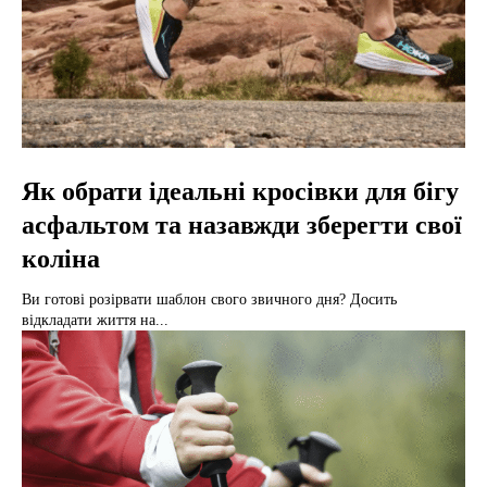
Як обрати ідеальні кросівки для бігу
асфальтом та назавжди зберегти свої
коліна
Ви готові розірвати шаблон свого звичного дня? Досить
відкладати життя на...