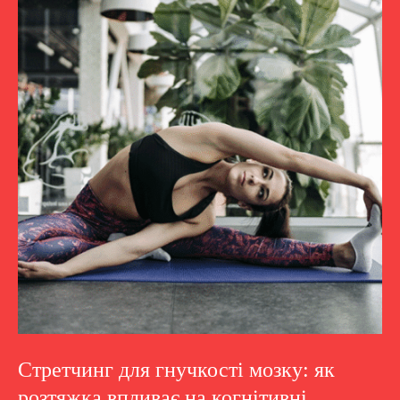
Стретчинг для гнучкості мозку: як
розтяжка впливає на когнітивні