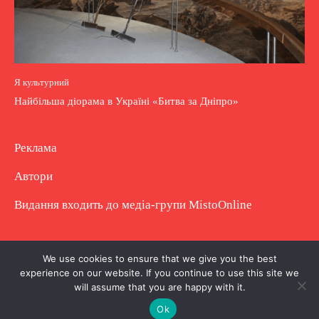
Я культурний
Найбільша діорама в Україні «Битва за Дніпро»
Реклама
Автори
Видання входить до медіа-групи
MistoOnline
Copyright © Повне використання матеріалу
We use cookies to ensure that we give you the best
experience on our website. If you continue to use this site we
заборонено. Частково можна з гіперпосиланням.
will assume that you are happy with it.
Ok