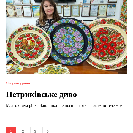
Я культурний
Петриківське диво
Мальовнича річка Чаплинка, не поспішаючи , поважно тече між...
1
2
3