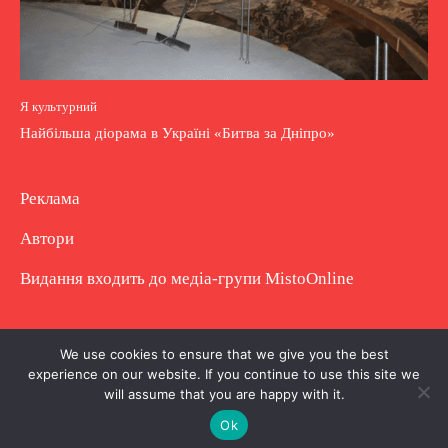
Я культурний
Найбільша діорама в Україні «Битва за Дніпро»
Реклама
Автори
Видання входить до медіа-групи
MistoOnline
Copyright © Повне використання матеріалу
We use cookies to ensure that we give you the best
experience on our website. If you continue to use this site we
заборонено. Частково можна з гіперпосиланням.
will assume that you are happy with it.
Ok
.
.
.