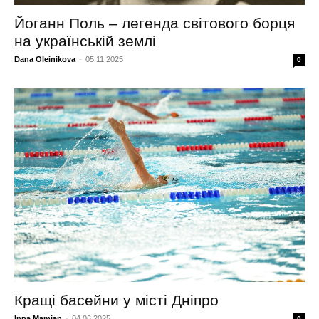
Йоганн Поль – легенда світового борця
на українській землі
Dana Oleinikova
-
05.11.2025
0
Кращі басейни у місті Дніпро
Inna Mamian
-
04.06.2025
0