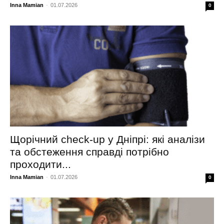
Inna Mamian
-
01.07.2026
0
Щорічний check-up у Дніпрі: які аналізи
та обстеження справді потрібно
проходити...
Inna Mamian
-
01.07.2026
0