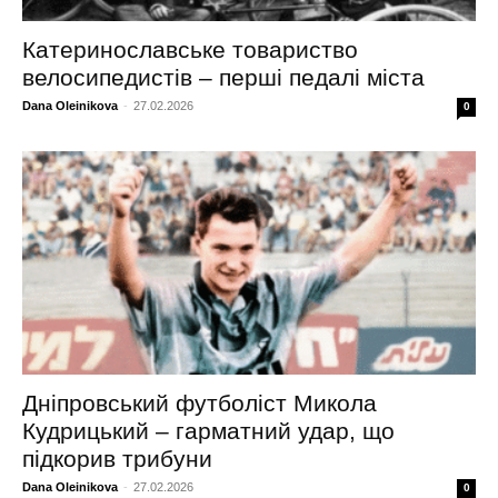
Катеринославське товариство
велосипедистів – перші педалі міста
Dana Oleinikova
-
27.02.2026
0
Дніпровський футболіст Микола
Кудрицький – гарматний удар, що
підкорив трибуни
Dana Oleinikova
-
27.02.2026
0