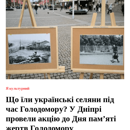
Я культурний
Що їли українські селяни під
час Голодомору? У Дніпрі
провели акцію до Дня пам’яті
жертв Голодомору