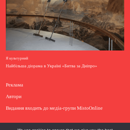
Я культурний
Найбільша діорама в Україні «Битва за Дніпро»
Реклама
Автори
Видання входить до медіа-групи
MistoOnline
Copyright © Повне використання матеріалу