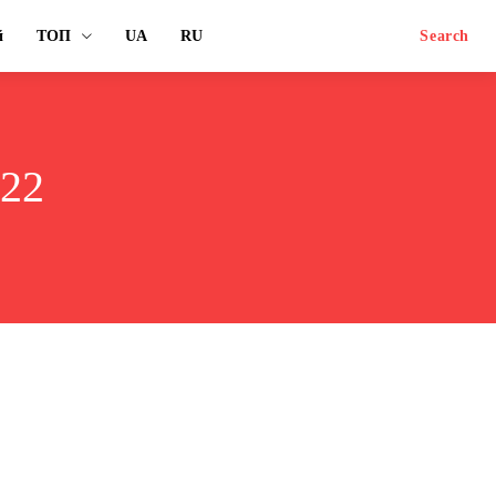
й
ТОП
UA
RU
Search
022