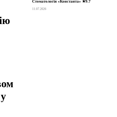
Стоматологія «Константа» ★9.7
11.07.2026
ію
вом
 у