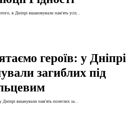
того, в Дніпрі вшановували пам'ять усіх...
таємо героїв: у Дніпрі
ували загиблих під
льцевим
у Дніпрі вшанували пам'ять полеглих за...