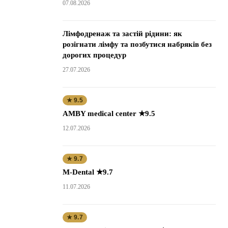
07.08.2026
Лімфодренаж та застій рідини: як
розігнати лімфу та позбутися набряків без
дорогих процедур
27.07.2026
★ 9.5
AMBY medical center ★9.5
12.07.2026
★ 9.7
M-Dental ★9.7
11.07.2026
★ 9.7