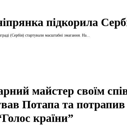
ніпрянка підкорила Серб
граді (Сербія) стартували масштабні змагання. На...
арний майстер своїм спі
ував Потапа та потрапив
“Голос країни”