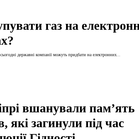
упувати газ на електрон
ах?
сьогодні державні компанії можуть придбати на електронних...
іпрі вшанували пам’ять
в, які загинули під час
юції Гідності