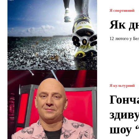
Я спортивний
Як д
12 лютого у Бел
Я культурний
Гонч
здив
шоу 