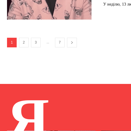
У неділю, 13 л
...
1
2
3
7
Я