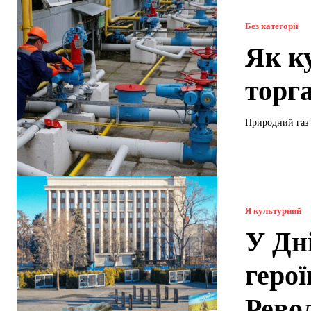
Без категорії
Як к
торг
Природний газ 
Я культурний
У Дн
герої
Револ