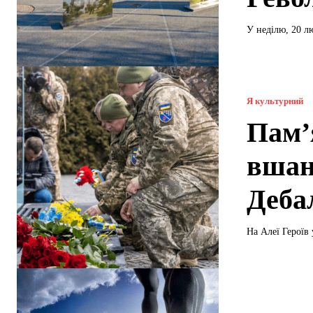
У неділю, 20 лю
Я культурний
Пам’я
вшан
Деба
На Алеї Героїв 