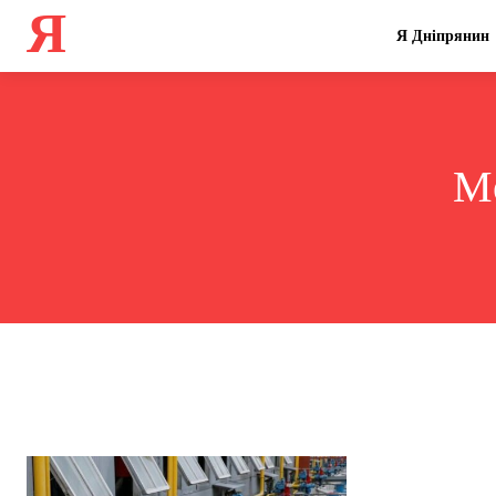
Я
Я Дніпрянин
Mo