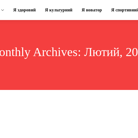
Я здоровий
Я культурний
Я новатор
Я спортивни
nthly Archives: Лютий, 2