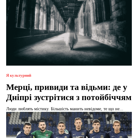
Я культурний
Мерці, привиди та відьми: де у
Дніпрі зустрітися з потойбіччям
Люди люблять містику. Більшість манить невідоме, те що не...