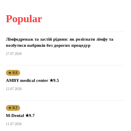
Popular
Лімфодренаж та застій рідини: як розігнати лімфу та
позбутися набряків без дорогих процедур
27.07.2026
★ 9.5
AMBY medical center ★9.5
12.07.2026
★ 9.7
M-Dental ★9.7
11.07.2026