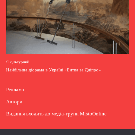
Я культурний
Найбільша діорама в Україні «Битва за Дніпро»
Реклама
Автори
Видання входить до медіа-групи
MistoOnline
Copyright © Повне використання матеріалу