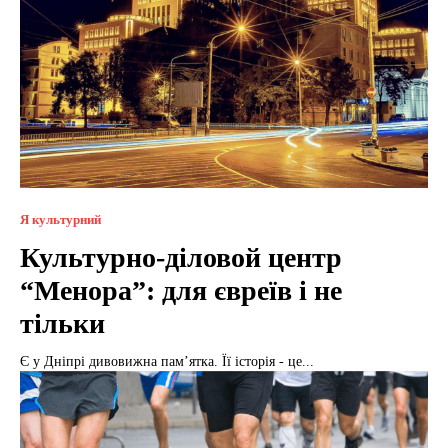
Я культурний
Культурно-діловой центр
“Менора”: для євреїв і не
тільки
Є у Дніпрі дивовижна пам’ятка. Її історія - це...