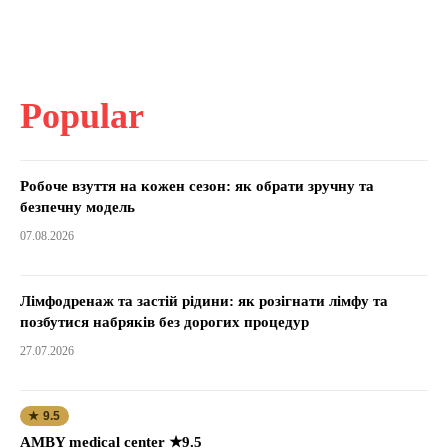
Popular
Робоче взуття на кожен сезон: як обрати зручну та
безпечну модель
07.08.2026
Лімфодренаж та застій рідини: як розігнати лімфу та
позбутися набряків без дорогих процедур
27.07.2026
★ 9.5
AMBY medical center ★9.5