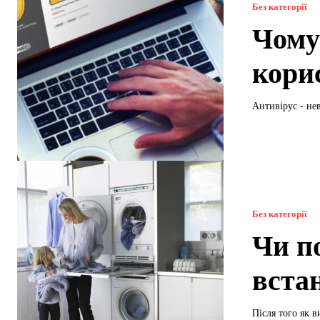
Без категорії
Чому
кори
Антивірус - не
Без категорії
Чи п
вста
Після того як 