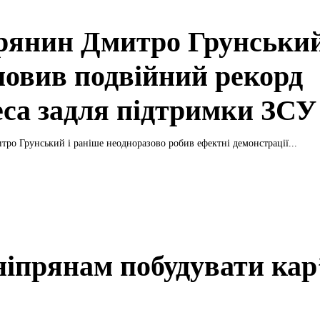
рянин Дмитро Грунськи
новив подвійний рекорд
еса задля підтримки ЗСУ
ро Грунський і раніше неодноразово робив ефектні демонстрації...
ніпрянам побудувати кар
?