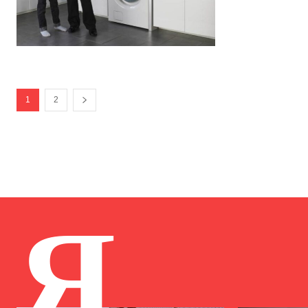
1
2
Я