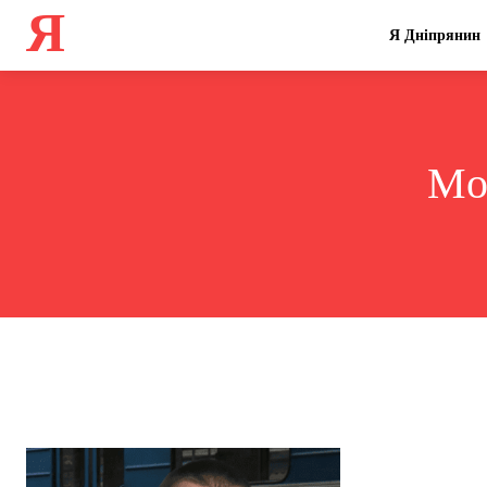
Я
Я Дніпрянин
Mon