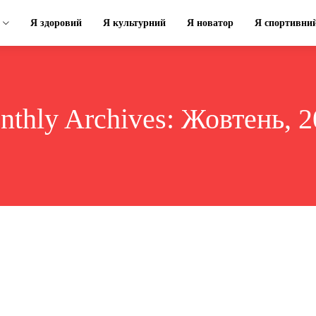
Я здоровий
Я культурний
Я новатор
Я спортивни
thly Archives: Жовтень, 