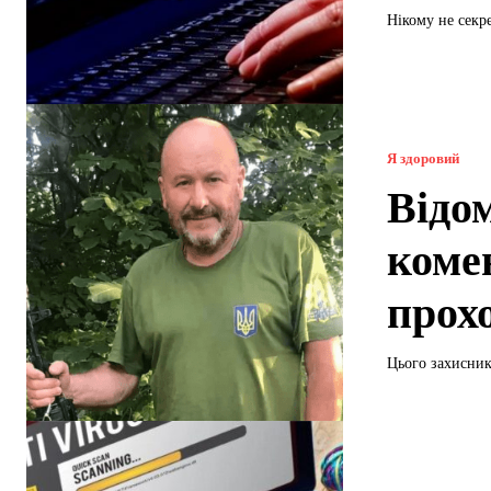
Нікому не секр
Я здоровий
Відо
коме
прохо
Цього захисника