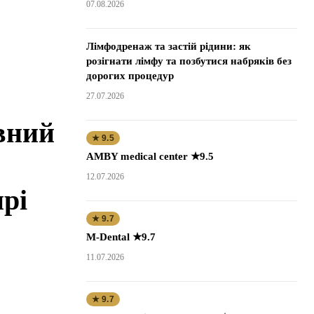
07.08.2026
Лімфодренаж та застій рідини: як
розігнати лімфу та позбутися набряків без
дорогих процедур
27.07.2026
вний
★ 9.5
AMBY medical center ★9.5
12.07.2026
прі
★ 9.7
M-Dental ★9.7
11.07.2026
★ 9.7