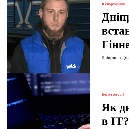
Я спортивний
Дніп
вста
Гінн
Дніпрянин Дмит
Без категорії
Як д
в ІТ