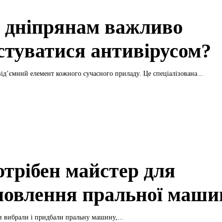
 дніпрянам важливо
стуватися антивірусом?
від’ємний елемент кожного сучасного приладу. Це спеціалізована...
отрібен майстер для
новлення пральної маши
ви вибрали і придбали пральну машину,...