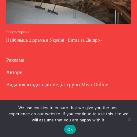
Я культурний
Найбільша діорама в Україні «Битва за Дніпро»
Реклама
Автори
Видання входить до медіа-групи
MistoOnline
Copyright © Повне використання матеріалу
We use cookies to ensure that we give you the best
experience on our website. If you continue to use this site we
заборонено. Частково можна з гіперпосиланням.
will assume that you are happy with it.
Ok
.
.
.