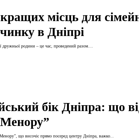
йкращих місць для сімей
очинку в Дніпрі
ї дружньої родини – це час, проведений разом....
йський бік Дніпра: що в
“Менору”
енору”, що височіє прямо посеред центру Дніпра, важко...