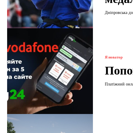
Дніпровська дз
Я новатор
Попо
Платіжний онла