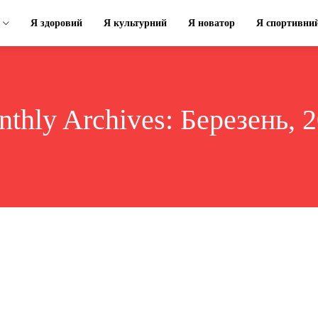
Я здоровий
Я культурний
Я новатор
Я спортивни
thly Archives: Березень, 