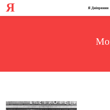
Я
Я Дніпрянин
Mon