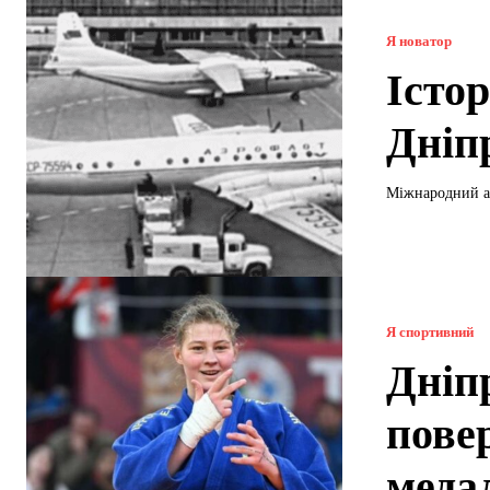
Я новатор
Істо
Дніп
Міжнародний ае
Я спортивний
Дніп
пове
медал