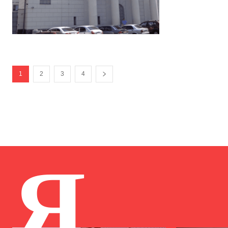
1
2
3
4
Я