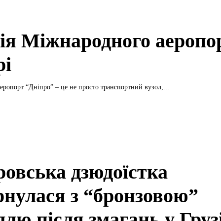
рія Міжнародного аеропо
рі
ропорт “Дніпро” – це не просто транспортний вузол,...
ровська дзюдоїстка
рнулася з “бронзовою”
лю після змагань у Грузі