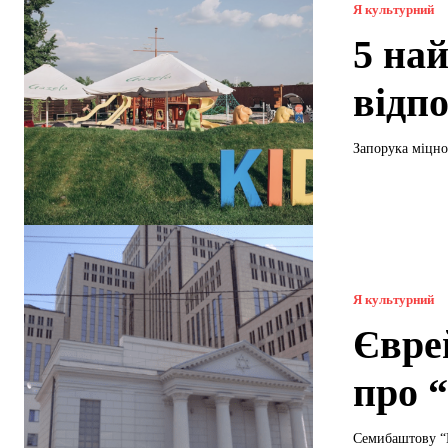
Я культурний
5 на
відп
Запорука міцно
Я культурний
Євре
про 
Семибаштову “М