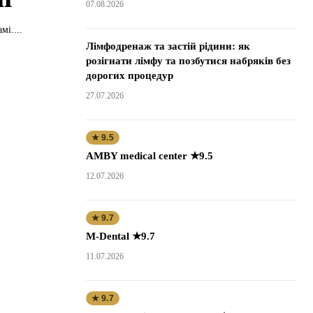
07.08.2026
і....
Лімфодренаж та застій рідини: як
розігнати лімфу та позбутися набряків без
дорогих процедур
27.07.2026
★ 9.5
AMBY medical center ★9.5
12.07.2026
★ 9.7
M-Dental ★9.7
11.07.2026
★ 9.7