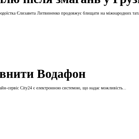
юдоїстка Єлизавета Литвиненко продовжує блищати на міжнародних татам
внити Водафон
йн-сервіс City24 є електронною системою, що надає можливість...