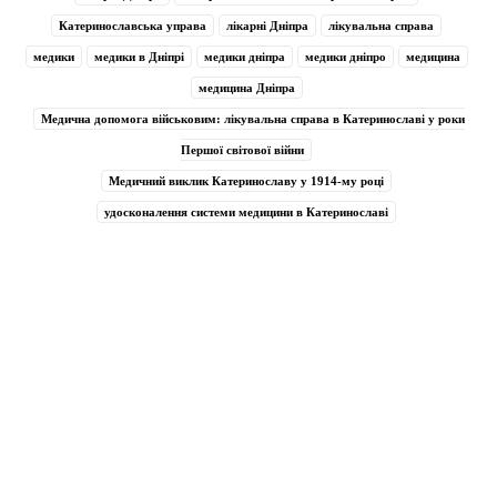
Катеринославська управа
лікарні Дніпра
лікувальна справа
медики
медики в Дніпрі
медики дніпра
медики дніпро
медицина
медицина Дніпра
Медична допомога військовим: лікувальна справа в Катеринославі у роки
Першої світової війни
Медичний виклик Катеринославу у 1914-му році
удосконалення системи медицини в Катеринославі