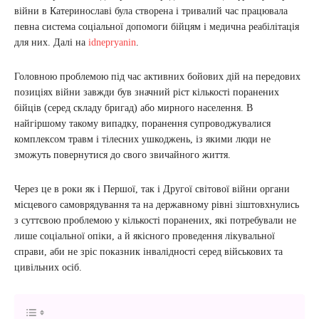
війни в Катеринославі була створена і тривалий час працювала
певна система соціальної допомоги бійцям і медична реабілітація
для них. Далі на
idnepryanin
.
Головною проблемою під час активних бойових дій на передових
позиціях війни завжди був значний ріст кількості поранених
бійців (серед складу бригад) або мирного населення. В
найгіршому такому випадку, поранення супроводжувалися
комплексом травм і тілесних ушкоджень, із якими люди не
зможуть повернутися до свого звичайного життя.
Через це в роки як і Першої, так і Другої світової війни органи
місцевого самоврядування та на державному рівні зіштовхнулись
з суттєвою проблемою у кількості поранених, які потребували не
лише соціальної опіки, а й якісного проведення лікувальної
справи, аби не зріс показник інвалідності серед військових та
цивільних осіб.