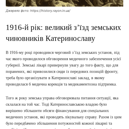
Джерело фото: https://history.rayon.in.ua/
1916-й рік: великий з’їзд земських
чиновників Катеринославу
В 1916-му році проводився черговий з’їзд земських установ, під
час якого проводилося обговорення медичного забезпечення усієї
губернії. Земські лікарі привернули увагу до того факту, що для
поранених, які привозилися сюди із передових позицій фронту,
треба було організувати в Катеринославі заклад, в якому
проводилася б медична корекція та медикаментозна підтримка.
Того ж року земська управа обговорювала питання ситуації, яка
склалася на той час. Тоді Катеринославською владою було
вирішено збільшити обсяги фінансування для спеціальних
медичних установ, які проводять лікувальну справу. Разом із цим
було передбачено збільшення потужностей кожної лікарні та