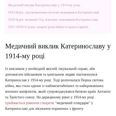
Медичний виклик Катеринославу у 1914-му році
1915-й рік: удосконалення системи медицини в Катеринославі
1916-й рік: великий з’їзд земських чиновників Катеринославу
1917-1918-ті роки: кінцеві роки війни та криза в країні
Медичний виклик Катеринославу у
1914-му році
Із викликом у необхідній якісній лікувальній справі, аби
допомагати військовим та цивільним людям зіштовхнувся
Катеринослав у 1914-му році. Тоді розпочалася Перша світова
війна, яка стала одним із наймасштабніших та найкровавіших
воєнних конфліктів, який супроводжувався битвою країн Антанти
та Троїстого союзу. На державному рівні у 1914-му році
приймається рішення створити
“медичний плацдарм” у
Катеринославі для лікування поранених з фронту.