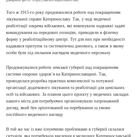
Джерело фото: https://ua.korrespondent.net/
Того ж 1915-го року продовжилися роботи над покращенням
лікувальної справи Катеринославу. Так, у ході медичної
реабілітації зокрема військових, які виконували надважкі задачі
командування на передових позиціях, приводили в фізичну
форму у реабілітаційному центрі. Тут для них при необхідності
надавався притулок та систематична допомога, а також в якому
особи були під пильним наглядом медичного персоналу.
Продовжувалися роботи земської губернії над покращенням
системи охорони здоров’я на Катеринославщині. Так,
проводилася розробка практики комплексної та потужної
організації додаткового лікування та реабілітації для цивільних
осіб та військових. За планом цього проєкту у медичних закладах
нашого міста для потребуючих організовували патронажний
догляд, який був орієнтований на перебування за умови
постійного медичного нагляду.
В той же час із вже існуючими проблемами в губернії склалася
ситуація, яка потребувала введення в медицину Катеринославській