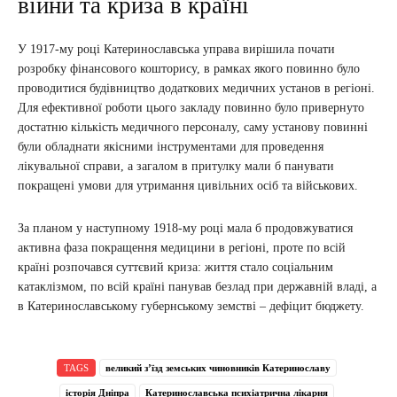
війни та криза в країні
У 1917-му році Катеринославська управа вирішила почати
розробку фінансового кошторису, в рамках якого повинно було
проводитися будівництво додаткових медичних установ в регіоні.
Для ефективної роботи цього закладу повинно було привернуто
достатню кількість медичного персоналу, саму установу повинні
були обладнати якісними інструментами для проведення
лікувальної справи, а загалом в притулку мали б панувати
покращені умови для утримання цивільних осіб та військових.
За планом у наступному 1918-му році мала б продовжуватися
активна фаза покращення медицини в регіоні, проте по всій
країні розпочався суттєвий криза: життя стало соціальним
катаклізмом, по всій країні панував безлад при державній владі, а
в Катеринославському губернському земстві – дефіцит бюджету.
TAGS
великий з’їзд земських чиновників Катеринославу
історія Дніпра
Катеринославська психіатрична лікарня