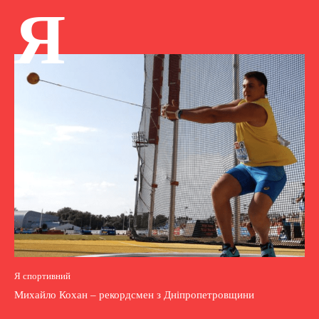
Я
Я спортивний
Михайло Кохан – рекордсмен з Дніпропетровщини