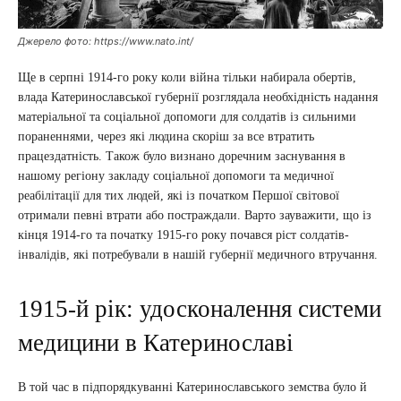
Джерело фото: https://www.nato.int/
Ще в серпні 1914-го року коли війна тільки набирала обертів,
влада Катеринославської губернії розглядала необхідність надання
матеріальної та соціальної допомоги для солдатів із сильними
пораненнями, через які людина скоріш за все втратить
працездатність. Також було визнано доречним заснування в
нашому регіону закладу соціальної допомоги та медичної
реабілітації для тих людей, які із початком Першої світової
отримали певні втрати або постраждали. Варто зауважити, що із
кінця 1914-го та початку 1915-го року почався ріст солдатів-
інвалідів, які потребували в нашій губернії медичного втручання.
1915-й рік: удосконалення системи
медицини в Катеринославі
В той час в підпорядкуванні Катеринославського земства було й