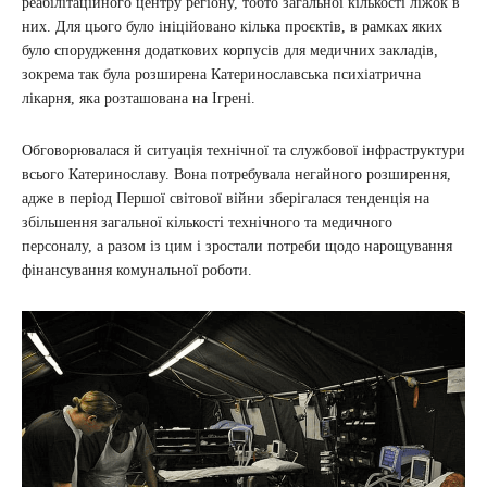
реабілітаційного центру регіону, тобто загальної кількості ліжок в
них. Для цього було ініційовано кілька проєктів, в рамках яких
було спорудження додаткових корпусів для медичних закладів,
зокрема так була розширена Катеринославська психіатрична
лікарня, яка розташована на Ігрені.
Обговорювалася й ситуація технічної та службової інфраструктури
всього Катеринославу. Вона потребувала негайного розширення,
адже в період Першої світової війни зберігалася тенденція на
збільшення загальної кількості технічного та медичного
персоналу, а разом із цим і зростали потреби щодо нарощування
фінансування комунальної роботи.