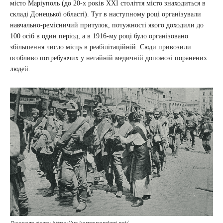
місто Маріуполь (до 20-х років ХХІ століття місто знаходиться в
складі Донецької області). Тут в наступному році організували
навчально-ремісничий притулок, потужності якого доходили до
100 осіб в один період, а в 1916-му році було організовано
збільшення число місць в реабілітаційній. Сюди привозили
особливо потребуючих у негайній медичній допомозі поранених
людей.