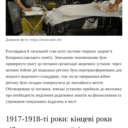
Джерело фото: https://www.nato.int/
Розглядався й загальний стан всієї системи охорони здоров’я
Катеринославського повіту. Земськими чиновниками було
привернуто увагу до питання організації медичних установ: через
активні бойові дії медицина регіону була перетрансформована для
міцного медичного плацдарму, тож після завершення війни
регіону було складно повернутися до звичайного життя.
Обговоривши ці питання, земські установи прийшли до висновку
про необхідність виділення додаткових коштів на фінансування та
утримання спеціальних відділень в місті.
1917-1918-ті роки: кінцеві роки