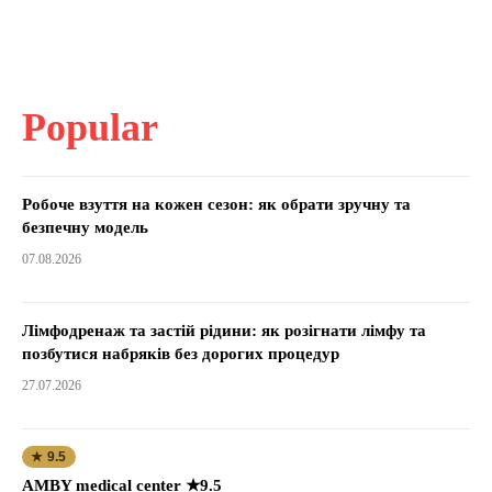
Popular
Робоче взуття на кожен сезон: як обрати зручну та
безпечну модель
07.08.2026
Лімфодренаж та застій рідини: як розігнати лімфу та
позбутися набряків без дорогих процедур
27.07.2026
★ 9.5
AMBY medical center ★9.5