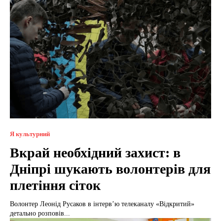
Я культурний
Вкрай необхідний захист: в
Дніпрі шукають волонтерів для
плетіння сіток
Волонтер Леонід Русаков в інтерв’ю телеканалу «Відкритий»
детально розповів...