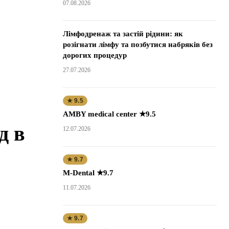
07.08.2026
Лімфодренаж та застій рідини: як
розігнати лімфу та позбутися набряків без
дорогих процедур
27.07.2026
★ 9.5
AMBY medical center ★9.5
д в
12.07.2026
★ 9.7
M-Dental ★9.7
11.07.2026
★ 9.7