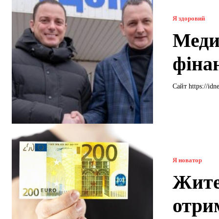
Я здоровий
Меди
фіна
Сайт https:/
Я новатор
Жите
отри