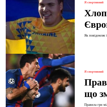
Я спортивний
Хлоп
Євро
Як повідомляє 
Я спортивний
Прав
що з
Правила гри мі