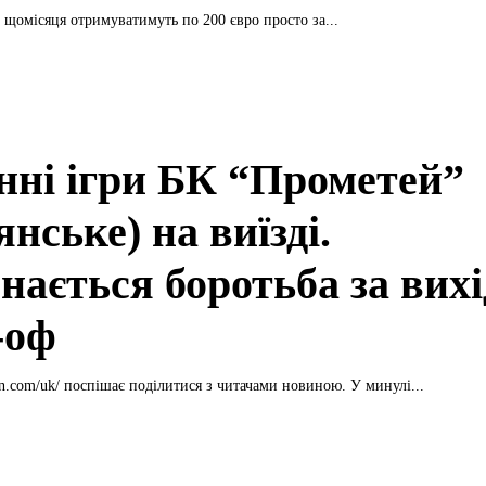
 щомісяця отримуватимуть по 200 євро просто за...
нні ігри БК “Прометей”
нське) на виїзді.
нається боротьба за вихі
-оф
in.com/uk/ поспішає поділитися з читачами новиною. У минулі...