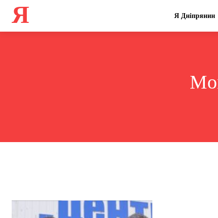
Я
Я Дніпрянин
Mon