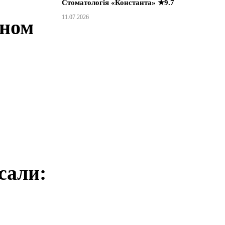
Стоматологія «Константа» ★9.7
11.07.2026
оном
сали: