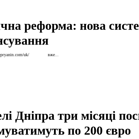
чна реформа: нова сист
нсування
/idnepryanin.com/uk/ вже...
лі Дніпра три місяці пос
муватимуть по 200 євро