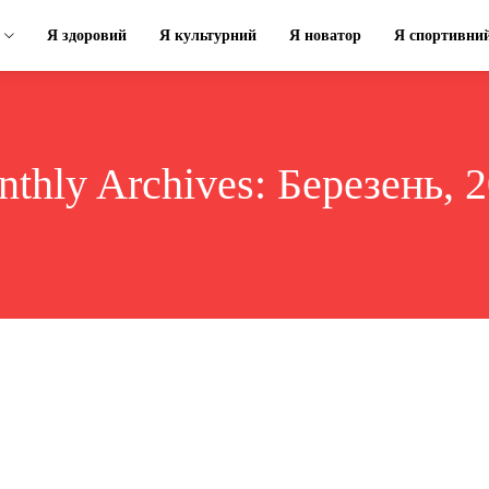
Я здоровий
Я культурний
Я новатор
Я спортивни
thly Archives: Березень, 