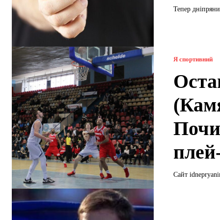
Тепер дніпряни
Я спортивний
Оста
(Камя
Почи
плей
Сайт idnepryan