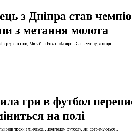
ець з Дніпра став чемпі
пи з метання молота
idnepryanin.com, Михайло Кохан підкорив Словаччину, а якщо...
ила гри в футбол перепи
міниться на полі
льйонів трохи зміняться. Любителям футболу, які дотримуються...