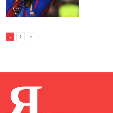
1
2
Я