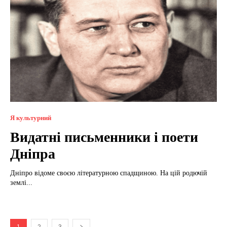
Я культурний
Видатні письменники і поети
Дніпра
Дніпро відоме своєю літературною спадщиною. На цій родючій
землі...
1
2
3