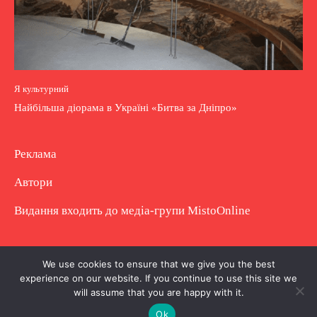
Я культурний
Найбільша діорама в Україні «Битва за Дніпро»
Реклама
Автори
Видання входить до медіа-групи
MistoOnline
Copyright © Повне використання матеріалу
We use cookies to ensure that we give you the best
experience on our website. If you continue to use this site we
заборонено. Частково можна з гіперпосиланням.
will assume that you are happy with it.
Ok