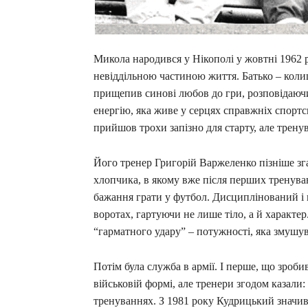
Микола народився у Нікополі у жовтні 1962 р
невіддільною частиною життя. Батько – коли
прищепив синові любов до гри, розповідаючи
енергію, яка живе у серцях справжніх спорт
прийшов трохи запізно для старту, але трену
Його тренер Григорій Варжеленко пізніше зг
хлопчика, в якому вже після перших тренува
бажання грати у футбол. Дисциплінований 
воротах, гартуючи не лише тіло, а й характе
“гарматного удару” – потужності, яка змушу
Потім була служба в армії. І перше, що зроби
військовій формі, але тренери згодом казали: 
тренуваннях. З 1981 року Кудрицький значив