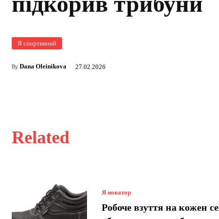
підкорив трибуни
Я спортивний
Dana Oleinikova
27.02.2026
By
Related
Я новатор
Робоче взуття на кожен се