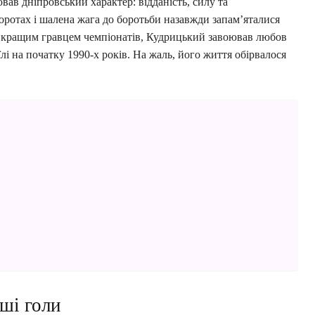
в дніпровський характер: відданість, силу та
оротах і шалена жага до боротьби назавжди запам’яталися
йкращим гравцем чемпіонатів, Кудрицький завоював любов
їлі на початку 1990-х років. На жаль, його життя обірвалося
рші голи