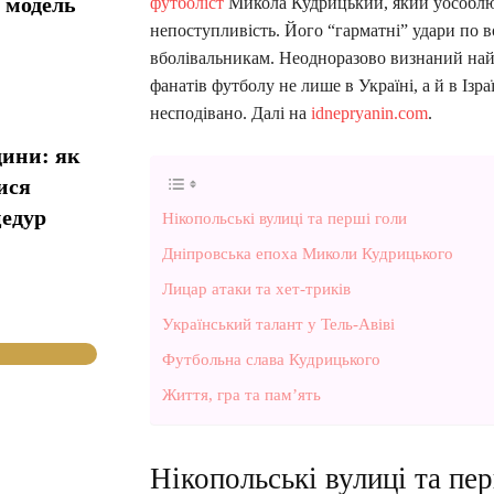
у модель
футболіст
Микола Кудрицький, який уособлюва
непоступливість. Його “гарматні” удари по в
вболівальникам. Неодноразово визнаний на
фанатів футболу не лише в Україні, а й в Ізра
несподівано. Далі на
idnepryanin.com
.
дини: як
ися
цедур
Нікопольські вулиці та перші голи
Дніпровська епоха Миколи Кудрицького
Лицар атаки та хет-триків
Український талант у Тель-Авіві
Футбольна слава Кудрицького
Життя, гра та пам’ять
Нікопольські вулиці та пе