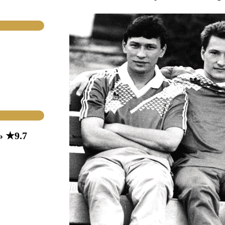
» ★9.7