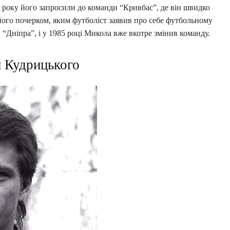
о року його запросили до команди “Кривбас”, де він швидко
 його почерком, яким футболіст заявив про себе футбольному
 “Дніпра”, і у 1985 році Микола вже вкотре змінив команду.
 Кудрицького