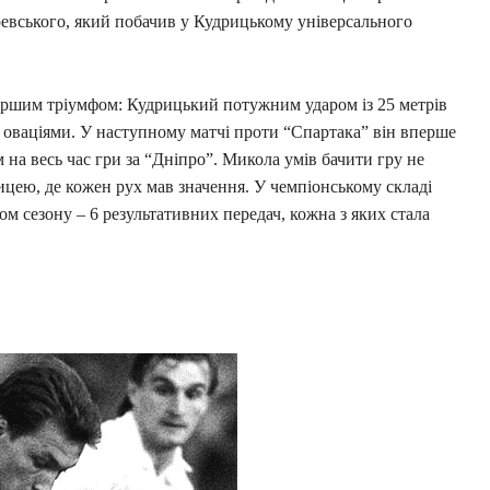
евського, який побачив у Кудрицькому універсального
ршим тріумфом: Кудрицький потужним ударом із 25 метрів
 оваціями. У наступному матчі проти “Спартака” він вперше
 на весь час гри за “Дніпро”. Микола умів бачити гру не
ицею, де кожен рух мав значення. У чемпіонському складі
м сезону – 6 результативних передач, кожна з яких стала