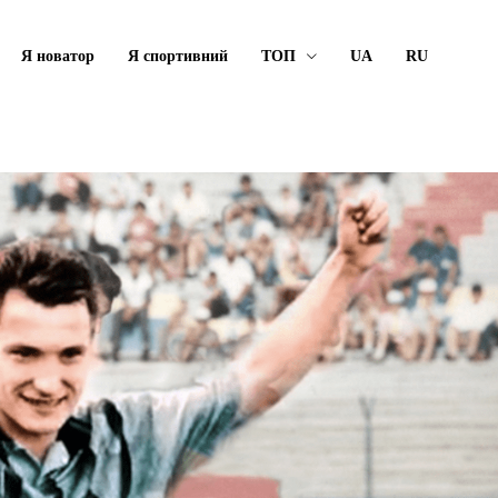
Я новатор
Я спортивний
ТОП
UA
RU