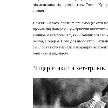
півзахисника під керівництвом Євгена Кучер
гравця.
Пам’ятний матч проти “Чорноморця” став пе
пробив під поперечину – трибуни вибухнули
вийшов із номером “6”, який залишався з ним
очима, а серцем. Поле для нього було шахівн
1988 року його визнали найкращим асистенто
маленьким шедевром.
Лицар атаки та хет-триків