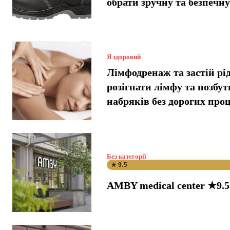
обрати зручну та безпечн
Я здоровий
Лімфодренаж та застій рі
розігнати лімфу та позбут
набряків без дорогих про
Без категорії
★ 9.5
AMBY medical center ★9.5