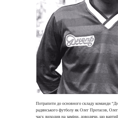
Потрапити до основного складу команди “Дні
радянського футболу як Олег Протасов, Оле
часу, виходив на заміни, доводячи, що варти