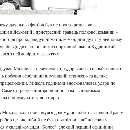
оку, для нього футбол був не просто розвагою, а
шній військовий і пристрасний гравець полкової команди –
 історії про відчайдушні матчі, командний дух і ту невидиму
сменів. До дитячо-юнацької спортивної школи Кудрицький
вався з неймовірним завзяттям.
адував Миколу як невеличкого, худорлявого, сором’язливого
нь побачив особливий внутрішній стрижень та велике
і працелюбний, Микола годинами вдосконалював удари по
р. Саме ці тренування зробили його ім’я синонімом
вала напружуватися воротарів.
в Микола, коли повернувся додому, це побіг на стадіон. Грав у
робив це так, ніби й не було ніякої тривалої перерви у
ся у складі команди “Колос”, але свій перший офіційний