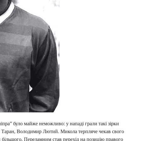
пра” було майже неможливо: у нападі грали такі зірки
г Таран, Володимир Лютий. Микола терпляче чекав свого
й більшого. Переламним став перехід на позицію правого