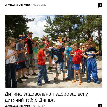
Yelyzaveta Supivska
-
05.05.2020
0
Дитина задоволена і здорова: всі у
дитячий табір Дніпра
Yelyzaveta Supivska
-
05.05.2020
0