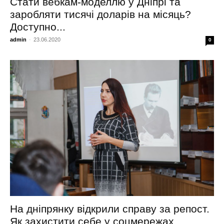
Стати вебкам-моделлю у Дніпрі та
заробляти тисячі доларів на місяць?
Доступно...
admin
-
23.06.2020
0
На дніпрянку відкрили справу за репост.
Як захистити себе у соцмережах