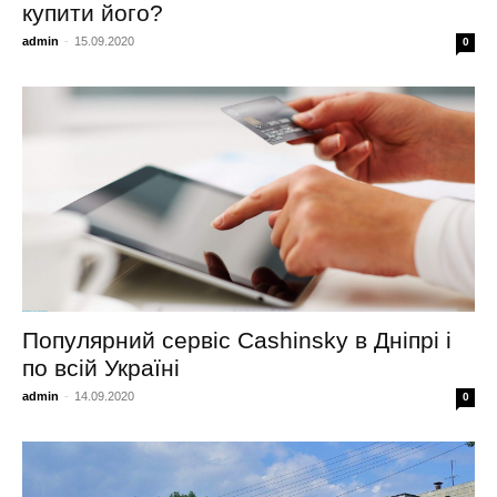
купити його?
admin
-
15.09.2020
0
Популярний сервіс Cashinsky в Дніпрі і
по всій Україні
admin
-
14.09.2020
0