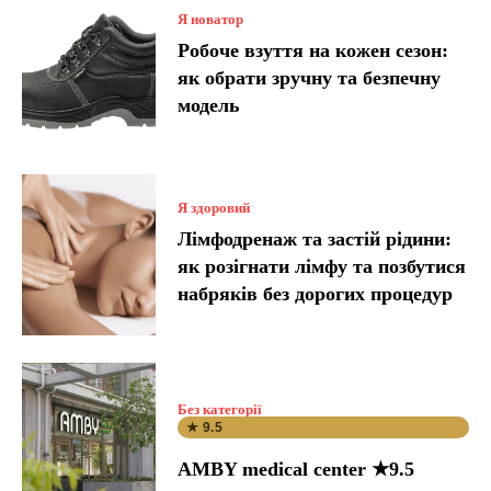
Я новатор
Робоче взуття на кожен сезон:
як обрати зручну та безпечну
модель
Я здоровий
Лімфодренаж та застій рідини:
як розігнати лімфу та позбутися
набряків без дорогих процедур
Без категорії
★ 9.5
AMBY medical center ★9.5