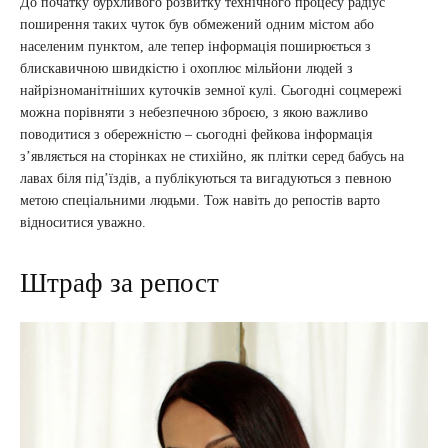
До початку бурхливого розвитку технічного процесу радіус
поширення таких чуток був обмежений одним містом або
населеним пунктом, але тепер інформація поширюється з
блискавичною швидкістю і охоплює мільйони людей з
найрізноманітніших куточків земної кулі. Сьогодні соцмережі
можна порівняти з небезпечною зброєю, з якою важливо
поводитися з обережністю – сьогодні фейкова інформація
з’являється на сторінках не стихійно, як плітки серед бабусь на
лавах біля під’їздів, а публікуються та вигадуються з певною
метою спеціальними людьми. Тож навіть до репостів варто
відноситися уважно.
Штраф за репост