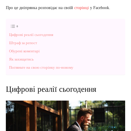
Про це дніпрянка розповідає на своїй
сторінці
у Facebook.
Цифрові реалії сьогодення
Штраф за репост
Обурені коментарі
Як захищатись
Погляньте на свою сторінку по-новому
Цифрові реалії сьогодення