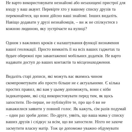
Не варто використовувати незнайомі або незахищені пристрої для
входу у ваш акаунт. Перевірте хто у вашому списку друзів та
переконайтеся, що вони дійсно ваші знайомі. Інших видаліть.
Навіщо додавати у друзі незнайомців, – ви ж не спілкуєтеся з
кожною людиною, яку зустрічаєте на вулиці?
Одним з важливих кроків є налаштування функції визначення
вашої геолокації. Просто вимкніть її на всіх ваших гаджетах та
будьте обережні при завантаженні мобільних додатків. Не варто
надавати доступ до ваших контактів та місцезнаходження.
Видаліть старі дописи, які можуть вас якимось чином
скомпрометувати або просто більше не є актуальними. Є кілька
простих правил, які вам у цьому допоможуть, вони є ніби
індикаторами, які слід використовувати перед тим, як щось
запостити. По-перше, не публікуйте те, про що б ви не
наважилися заявити у повний голос. Як кажуть, сім разів подумай
– один раз зроби допис. По-друге, уявіть, що ваша мама у списку
ваших друзів і слідкує за всім, що ви запостили. Ніхто не захоче
засмутити власну матір. Тож це допоможе уважно обдумувати