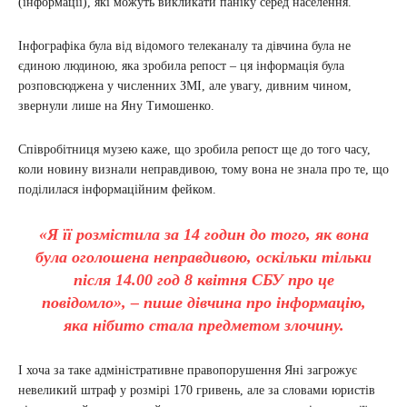
(інформації), які можуть викликати паніку серед населення.
Інфографіка була від відомого телеканалу та дівчина була не
єдиною людиною, яка зробила репост – ця інформація була
розповсюджена у численних ЗМІ, але увагу, дивним чином,
звернули лише на Яну Тимошенко.
Співробітниця музею каже, що зробила репост ще до того часу,
коли новину визнали неправдивою, тому вона не знала про те, що
поділилася інформаційним фейком.
«Я її розмістила за 14 годин до того, як вона
була оголошена неправдивою, оскільки тільки
після 14.00 год 8 квітня СБУ про це
повідомло», – пише дівчина про інформацію,
яка нібито стала предметом злочину.
І хоча за таке адміністративне правопорушення Яні загрожує
невеликий штраф у розмірі 170 гривень, але за словами юристів