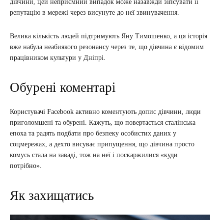
дівчини, цей неприємний випадок може назавжди зіпсувати її
репутацію в мережі через висунуте до неї звинувачення.
Велика кількість людей підтримують Яну Тимошенко, а ця історія
вже набула неабиякого резонансу через те, що дівчина є відомим
працівником культури у Дніпрі.
Обурені коментарі
Користувачі Facebook активно коментують допис дівчини, люди
приголомшені та обурені. Кажуть, що повертається сталінська
епоха та радять подбати про безпеку особистих даних у
соцмережах, а дехто висуває припущення, що дівчина просто
комусь стала на заваді, тож на неї і поскаржилися «куди
потрібно».
Як захищатись