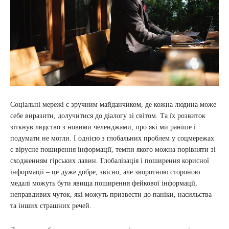
Соціальні мережі є зручним майданчиком, де кожна людина може
себе виразити, долучитися до діалогу зі світом. Та їх розвиток
зіткнув людство з новими челенджами, про які ми раніше і
подумати не могли. І однією з глобальних проблем у соцмережах
є вірусне поширення інформації, темпи якого можна порівняти зі
сходженням гірських лавин. Глобалізація і поширення корисної
інформації – це дуже добре, звісно, але зворотною стороною
медалі можуть бути явища поширення фейкової інформації,
неправдивих чуток, які можуть призвести до паніки, насильства
та інших страшних речей.