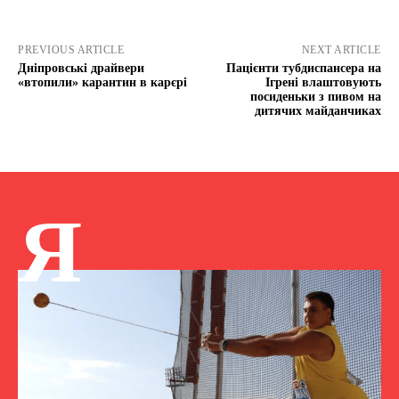
PREVIOUS ARTICLE
NEXT ARTICLE
Дніпровські драйвери
Пацієнти тубдиспансера на
«втопили» карантин в карєрі
Ігрені влаштовують
посиденьки з пивом на
дитячих майданчиках
Я