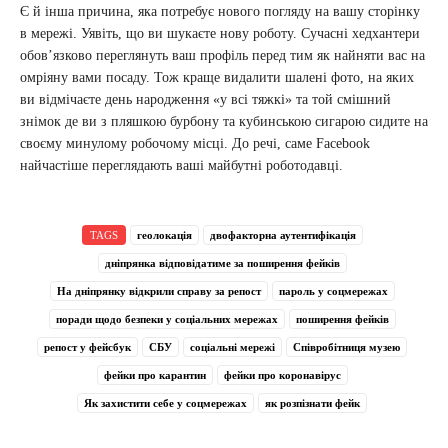
Є й інша причина, яка потребує нового погляду на вашу сторінку
в мережі. Уявіть, що ви шукаєте нову роботу. Сучасні хедхантери
обов’язково переглянуть ваш профіль перед тим як найняти вас на
омріяну вами посаду. Тож краще видалити шалені фото, на яких
ви відмічаєте день народження «у всі тяжкі» та той смішний
знімок де ви з пляшкою бурбону та кубинською сигарою сидите на
своєму минулому робочому місці. До речі, саме Facebook
найчастіше переглядають ваші майбутні роботодавці.
TAGS
геолокація
двофакторна аутентифікація
дніпрянка відповідатиме за поширення фейків
На дніпрянку відкрили справу за репост
пароль у соцмережах
поради щодо безпеки у соціальних мережах
поширення фейків
репост у фейсбук
СБУ
соціальні мережі
Співробітниця музею
фейки про карантин
фейки про коронавірус
Як захистити себе у соцмережах
як розпізнати фейк