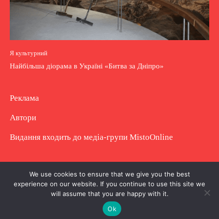
Я культурний
Найбільша діорама в Україні «Битва за Дніпро»
Реклама
Автори
Видання входить до медіа-групи
MistoOnline
Copyright © Повне використання матеріалу
We use cookies to ensure that we give you the best
experience on our website. If you continue to use this site we
заборонено. Частково можна з гіперпосиланням.
will assume that you are happy with it.
Ok
.
.
.