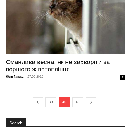
Оманлива весна: як не захворіти за
першого ж потепління
Юля Ганжа
-
27.02.2019
0
39
40
41
Search