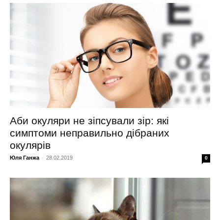
Аби окуляри не зіпсували зір: які
симптоми неправильно дібраних
окулярів
Юля Ганжа
-
28.02.2019
0