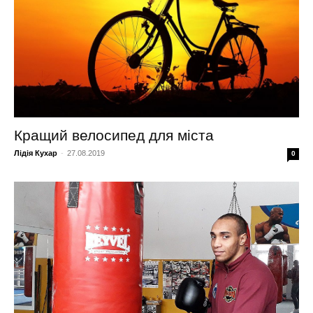
Кращий велосипед для міста
Лідія Кухар
-
27.08.2019
0