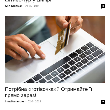
Ann Krensler
-
21.05.2019
0
Потрібна «готівочка»? Отримайте її
прямо зараз!
Inna Hananova
-
02.04.2019
0