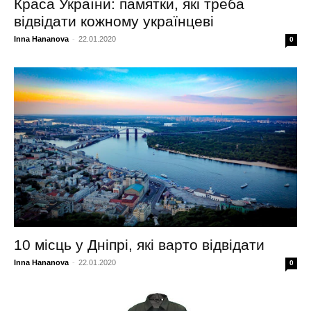
Краса України: памятки, які треба
відвідати кожному українцеві
Inna Hananova
-
22.01.2020
0
10 місць у Дніпрі, які варто відвідати
Inna Hananova
-
22.01.2020
0