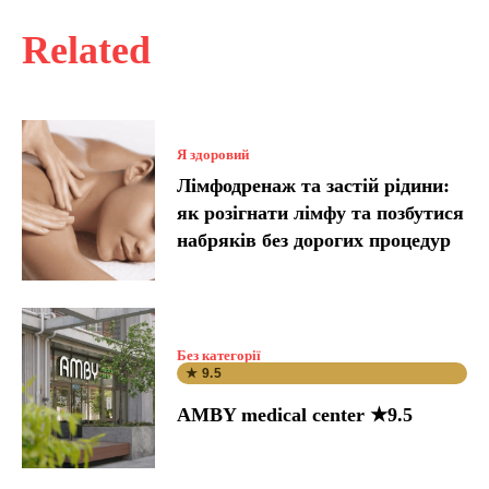
Related
Я здоровий
Лімфодренаж та застій рідини:
як розігнати лімфу та позбутися
набряків без дорогих процедур
Без категорії
★ 9.5
AMBY medical center ★9.5