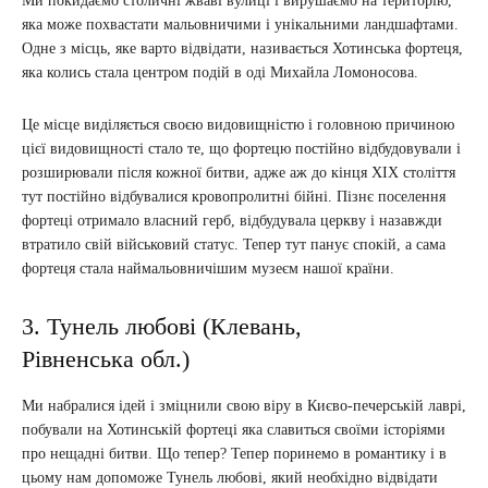
Ми покидаємо столичні жваві вулиці і вирушаємо на територію,
яка може похвастати мальовничими і унікальними ландшафтами.
Одне з місць, яке варто відвідати, називається Хотинська фортеця,
яка колись стала центром подій в оді Михайла Ломоносова.
Це місце виділяється своєю видовищністю і головною причиною
цієї видовищності стало те, що фортецю постійно відбудовували і
розширювали після кожної битви, адже аж до кінця XIX століття
тут постійно відбувалися кровопролитні бійні. Пізнє поселення
фортеці отримало власний герб, відбудувала церкву і назавжди
втратило свій військовий статус. Тепер тут панує спокій, а сама
фортеця стала наймальовничішим музеєм нашої країни.
3. Тунель любові (Клевань,
Рівненська обл.)
Ми набралися ідей і зміцнили свою віру в Києво-печерській лаврі,
побували на Хотинській фортеці яка славиться своїми історіями
про нещадні битви. Що тепер? Тепер поринемо в романтику і в
цьому нам допоможе Тунель любові, який необхідно відвідати