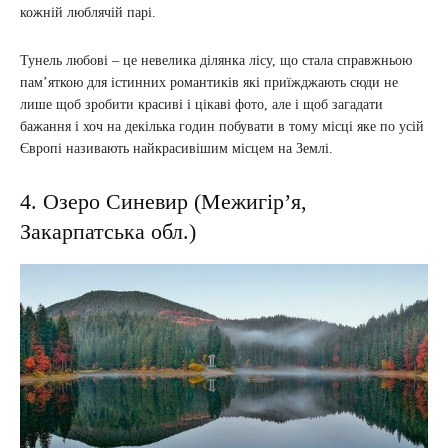
кожній люблячій парі.
Тунель любові – це невелика ділянка лісу, що стала справжньою
пам’яткою для істинних романтиків які приїжджають сюди не
лише щоб зробити красиві і цікаві фото, але і щоб загадати
бажання і хоч на декілька годин побувати в тому місці яке по усій
Європі називають найкрасивішим місцем на Землі.
4. Озеро Синевир (Межигір’я,
Закарпатська обл.)