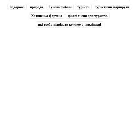
подорожі
природа
Тунель любові
туристи
туристичні маршрути
Хотинська фортеця
цікаві місця для туристів
які треба відвідати кожному українцеві