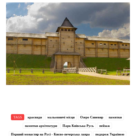
TAGS
краєвиди
мальовничі місця
Озеро Синевир
памятки
памятки архітектури
Парк Київська Русь
пейзаж
Перший монастир на Русі - Києво-печерська лавра
подорож Україною