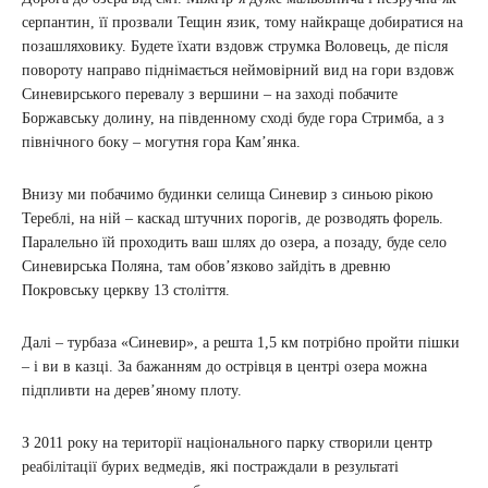
серпантин, її прозвали Тещин язик, тому найкраще добиратися на
позашляховику. Будете їхати вздовж струмка Воловець, де після
повороту направо піднімається неймовірний вид на гори вздовж
Синевирського перевалу з вершини – на заході побачите
Боржавську долину, на південному сході буде гора Стримба, а з
північного боку – могутня гора Кам’янка.
Внизу ми побачимо будинки селища Синевир з синьою рікою
Тереблі, на ній – каскад штучних порогів, де розводять форель.
Паралельно їй проходить ваш шлях до озера, а позаду, буде село
Синевирська Поляна, там обов’язково зайдіть в древню
Покровську церкву 13 століття.
Далі – турбаза «Синевир», а решта 1,5 км потрібно пройти пішки
– і ви в казці. За бажанням до острівця в центрі озера можна
підпливти на дерев’яному плоту.
З 2011 року на території національного парку створили центр
реабілітації бурих ведмедів, які постраждали в результаті