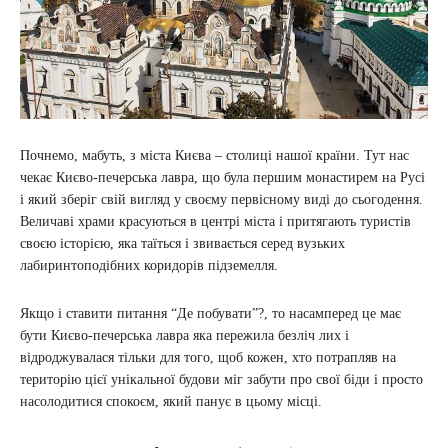
Почнемо, мабуть, з міста Києва – столиці нашої країни. Тут нас
чекає Києво-печерська лавра, що була першим монастирем на Русі
і який зберіг свій вигляд у своєму первісному виді до сьогодення.
Величаві храми красуються в центрі міста і притягають туристів
своєю історією, яка таїться і звивається серед вузьких
лабиринтоподібних коридорів підземелля.
Якщо і ставити питання “Де побувати”?, то насамперед це має
бути Києво-печерська лавра яка пережила безліч лих і
відроджувалася тільки для того, щоб кожен, хто потрапляв на
територію цієї унікальної будови міг забути про свої біди і просто
насолодитися спокоєм, який панує в цьому місці.