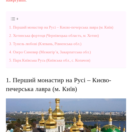
idnepryanin
.
1. Перший монастир на Русі – Києво-печерська лавра (м. Київ)
2. Хотинська фортеця (Чернівецька область, м. Хотин)
3. Тунель любові (Клевань, Рівненська обл.)
4. Озеро Синевир (Межигір’я, Закарпатська обл.)
5. Парк Київська Русь (Київська обл., с. Копачов)
1. Перший монастир на Русі – Києво-
печерська лавра (м. Київ)