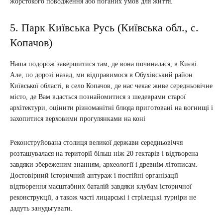
жорстокого поводження або поганих умов для життя.
5. Парк Київська Русь (Київська обл., с.
Копачов)
Наша подорож завершитися там, де вона починалася, в Києві.
Але, по дорозі назад, ми відправимося в Обухівський район
Київської області, в село Копачов, де нас чекає живе середньовічне
місто, де Вам вдасться познайомитися з шедеврами старої
архітектури, оцінити різноманітні блюда приготовані на вогнищі і
захопитися верховими прогулянками на коні
Реконструйована столиця великої держави середньовіччя
розташувалася на території більш ніж 20 гектарів і відтворена
завдяки збереженим знанням, археології і древнім літописам.
Достовірний історичний антураж і постійні організації
відтворення масштабних баталій завдяки клубам історичної
реконструкції, а також часті лицарські і стрілецькі турніри не
дадуть занудьгувати.