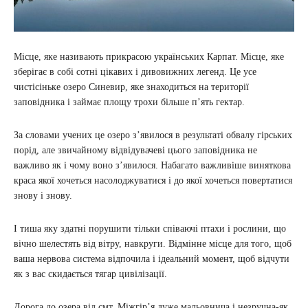
Місце, яке називають прикрасою українських Карпат. Місце, яке
зберігає в собі сотні цікавих і дивовижних легенд. Це усе
чистісіньке озеро Синевир, яке знаходиться на території
заповідника і займає площу трохи більше п’ять гектар.
За словами учених це озеро з’явилося в результаті обвалу гірських
порід, але звичайному відвідувачеві цього заповідника не
важливо як і чому воно з’явилося. Набагато важливіше виняткова
краса якої хочеться насолоджуватися і до якої хочеться повертатися
знову і знову.
І тиша яку здатні порушити тільки співаючі птахи і рослини, що
вічно шелестять від вітру, навкруги. Відмінне місце для того, щоб
ваша нервова система відпочила і ідеальний момент, щоб відчути
як з вас скидається тягар цивілізації.
Дорога до озера від смт. Міжгір’я дуже мальовнича і незручна-як