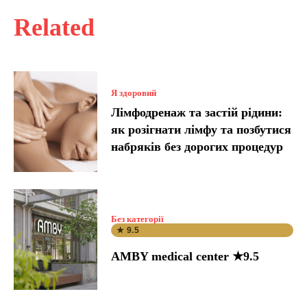
Related
Я здоровий
Лімфодренаж та застій рідини:
як розігнати лімфу та позбутися
набряків без дорогих процедур
Без категорії
★ 9.5
AMBY medical center ★9.5