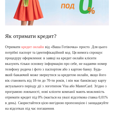
Як отримати кредит?
Отримати
кредит онлайн
від «Ваша Готівочка» просто. Для цього
потрібні паспорт та ідентифікаційний код. Ця вимога спрощує
процедуру оформлення: в заявці на кредит онлайн клієнти
вказують тільки основну інформацію про себе, не надаючи номер
телефону родича і фото з паспортом або з картою банку. Будь-
який бажаючий може звернутися за кредитом онлайн, якщо його
вік становить від 18-ти до 70-ти років, і він має банківську карту
актуального періоду дії з логотипом Visa або MasterCard. Згідно з
програмою лояльності, нові клієнти компанії мають можливість
отримати кредит під 0% (мається на увазі відсоткова ставка 0,01%
в день). Скористайтеся цією вигідною пропозицією і заощаджуйте
на відсотках під час погашення.