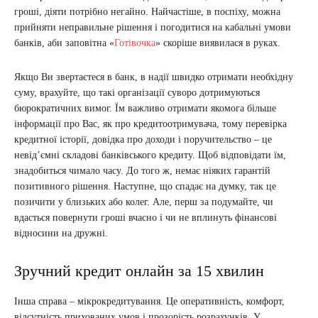
гроші, діяти потрібно негайно. Найчастіше, в поспіху, можна
прийняти неправильне рішення і погодитися на кабальні умови
банків, аби заповітна «
Готівочка
» скоріше виявилася в руках.
Якщо Ви звертаєтеся в банк, в надії швидко отримати необхідну
суму, врахуйте, що такі організації суворо дотримуються
бюрократичних вимог. Їм важливо отримати якомога більше
інформації про Вас, як про кредитоотримувача, тому перевірка
кредитної історії, довідка про доходи і поручительство – це
невід’ємні складові банківського кредиту. Щоб відповідати їм,
знадобиться чимало часу. До того ж, немає ніяких гарантій
позитивного рішення. Наступне, що спадає на думку, так це
позичити у близьких або колег. Але, перш за подумайте, чи
вдасться повернути гроші вчасно і чи не вплинуть фінансові
відносини на дружні.
Зручний кредит онлайн за 15 хвилин
Інша справа – мікрокредитування. Це оперативність, комфорт,
відсутність прихованих умов і прозорість розрахунків. У