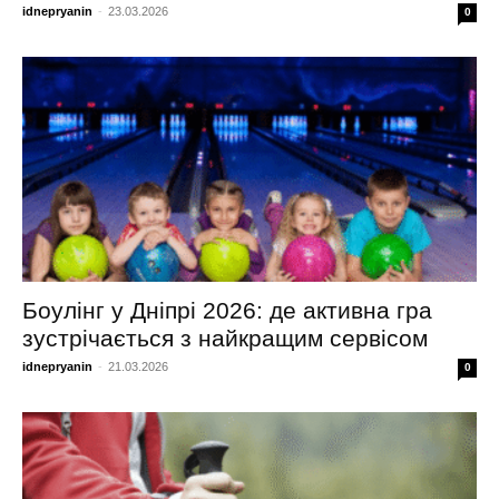
idnepryanin
-
23.03.2026
0
Боулінг у Дніпрі 2026: де активна гра
зустрічається з найкращим сервісом
idnepryanin
-
21.03.2026
0