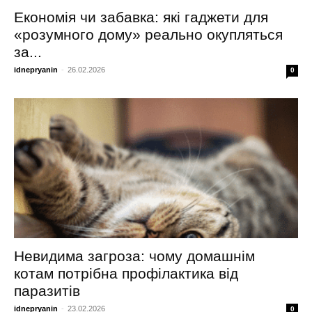
Економія чи забавка: які гаджети для
«розумного дому» реально окупляться
за...
idnepryanin
-
26.02.2026
0
Невидима загроза: чому домашнім
котам потрібна профілактика від
паразитів
idnepryanin
-
23.02.2026
0