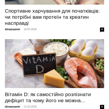
Спортивне харчування для початківців:
чи потрібні вам протеїн та креатин
насправді
idnepryanin
-
18.03.2026
0
Вітамін D: як самостійно розпізнати
дефіцит та чому його не можна...
idnepryanin
-
13.03.2026
0