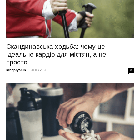
Скандинавська ходьба: чому це
ідеальне кардіо для містян, а не
просто...
idnepryanin
-
20.03.2026
0