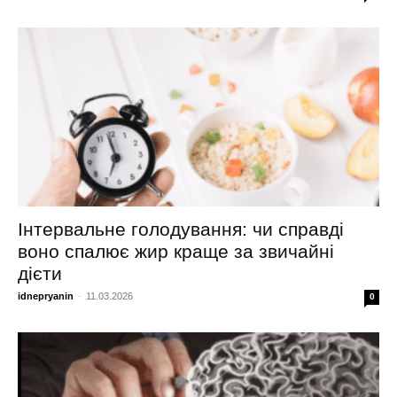
Інтервальне голодування: чи справді
воно спалює жир краще за звичайні
дієти
idnepryanin
-
11.03.2026
0