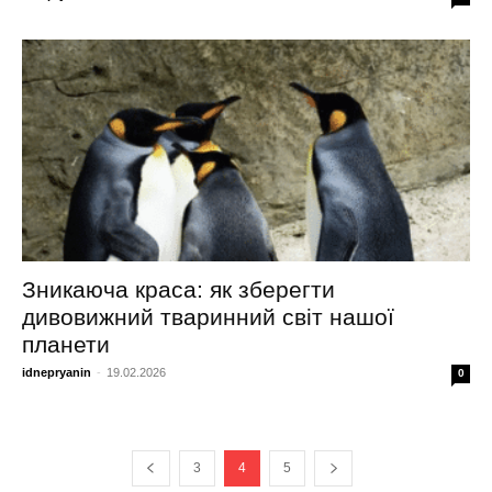
Зникаюча краса: як зберегти
дивовижний тваринний світ нашої
планети
idnepryanin
-
19.02.2026
0
3
4
5