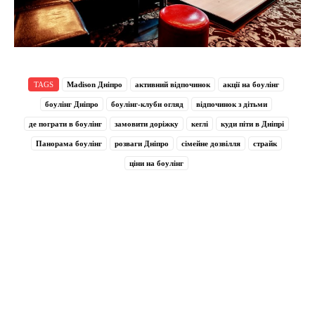
TAGS
Madison Дніпро
активний відпочинок
акції на боулінг
боулінг Дніпро
боулінг-клуби огляд
відпочинок з дітьми
де пограти в боулінг
замовити доріжку
кеглі
куди піти в Дніпрі
Панорама боулінг
розваги Дніпро
сімейне дозвілля
страйк
ціни на боулінг