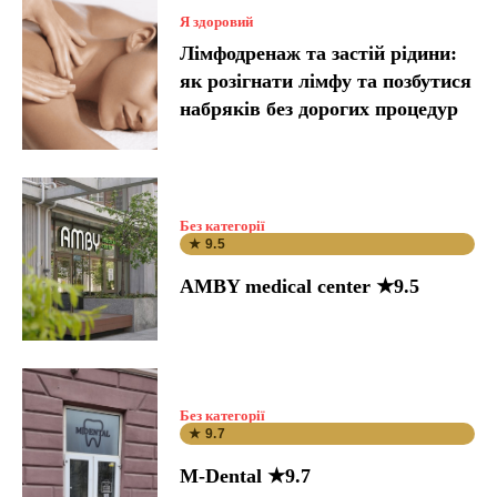
Я здоровий
Лімфодренаж та застій рідини:
як розігнати лімфу та позбутися
набряків без дорогих процедур
Без категорії
★ 9.5
AMBY medical center ★9.5
Без категорії
★ 9.7
M-Dental ★9.7