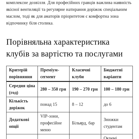
комплексне дозвілля. Для професійних гравців важлива наявність
якісної вентиляції та регулярне натирання доріжок спеціальним
маслом, тоді як для аматорів пріоритетом є комфортна зона
відпочинку біля столика.
Порівняльна характеристика
клубів за вартістю та послугами
Критерій
Преміум-
Класичні
Бюджетні
порівняння
сегмент
клуби
варіанти
Середня ціна
280 – 350 грн
190 – 270 грн
100 – 180 грн
(год)
Кількість
понад 15
8 – 12
до 6
доріжок
VIP-зони,
Додаткові
Знижки
професійне
Більярд, бар
опції
студентам
меню
Окремі