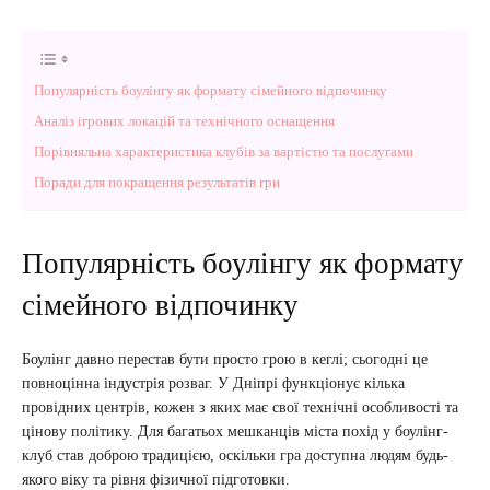
Популярність боулінгу як формату сімейного відпочинку
Аналіз ігрових локацій та технічного оснащення
Порівняльна характеристика клубів за вартістю та послугами
Поради для покращення результатів гри
Популярність боулінгу як формату
сімейного відпочинку
Боулінг давно перестав бути просто грою в кеглі; сьогодні це
повноцінна індустрія розваг. У Дніпрі функціонує кілька
провідних центрів, кожен з яких має свої технічні особливості та
цінову політику. Для багатьох мешканців міста похід у боулінг-
клуб став доброю традицією, оскільки гра доступна людям будь-
якого віку та рівня фізичної підготовки.