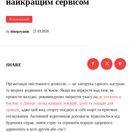
найкращим сервісом
Я культурний
21.03.2026
idnepryanin
By
SHARE
Організація змістовного дозвілля — це запорука гарного настрою
та міцних родинних зв’язків. Якщо ви міркуєте над тим, як
провести вихідні, рекомендуємо звернути увагу на
де пограти в
боулінг у Дніпрі: огляд кращих локацій, ціни та поради для
гравців
, адже цей вид спорту поєднує в собі азарт та приємне
спілкування. Активний відпочинок допомагає відволіктися від
буденних справ, зняти стрес та отримати порцію здорового
адреналіну в колі друзів або сім’ї.