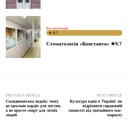
Без категорії
★ 9.7
Стоматологія «Константа» ★9.7
PREVIOUS ARTICLE
NEXT ARTICLE
Скандинавська ходьба: чому
Культура кави в Україні: як
це ідеальне кардіо для містян,
відрізнити справжній
а не просто спорт для літніх
спешелті від звичайного мас-
людей
маркету