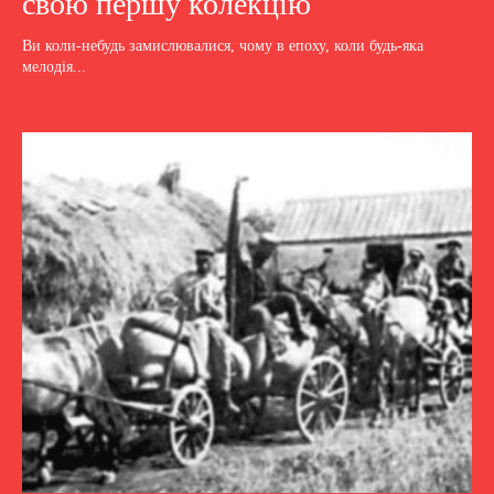
свою першу колекцію
Ви коли-небудь замислювалися, чому в епоху, коли будь-яка
мелодія...