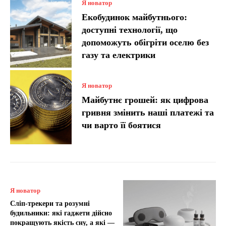
Я новатор
Екобудинок майбутнього:
доступні технології, що
допоможуть обігріти оселю без
газу та електрики
Я новатор
Майбутнє грошей: як цифрова
гривня змінить наші платежі та
чи варто її боятися
Я новатор
Сліп-трекери та розумні
будильники: які гаджети дійсно
покращують якість сну, а які —