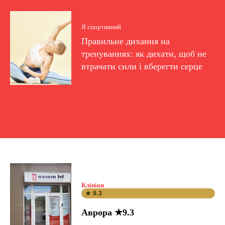
Я спортивний
Правильне дихання на
тренуваннях: як дихати, щоб не
втрачати сили і вберегти серце
Клініки
★ 9.3
Аврора ★9.3