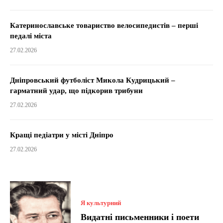
Катеринославське товариство велосипедистів – перші
педалі міста
27.02.2026
Дніпровський футболіст Микола Кудрицький –
гарматний удар, що підкорив трибуни
27.02.2026
Кращі педіатри у місті Дніпро
27.02.2026
Я культурний
Видатні письменники і поети