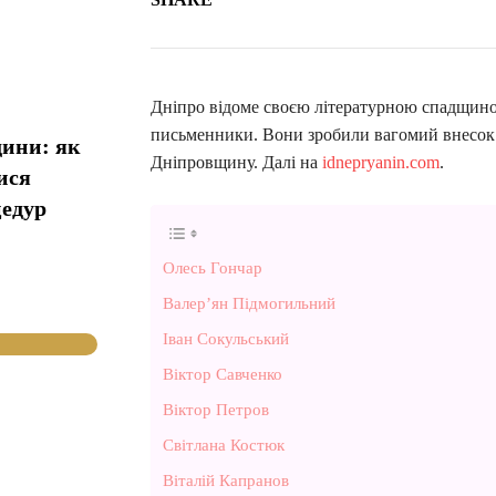
Дніпро відоме своєю літературною спадщиною
письменники. Вони зробили вагомий внесок у
дини: як
Дніпровщину. Далі на
idnepryanin.com
.
ися
цедур
Олесь Гончар
Валер’ян Підмогильний
Іван Сокульський
Віктор Савченко
Віктор Петров
Світлана Костюк
Віталій Капранов