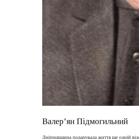
Валер’ян Підмогильний
Дніпровщина подарувала життя ще одній відом