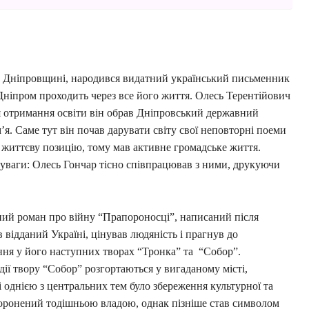
на Дніпровщині, народився видатний український письменник
 Дніпром проходить через все його життя. Олесь Терентійович
Для отримання освіти він обрав Дніпровський державний
м’я. Саме тут він почав дарувати світу свої неповторні поеми
у життєву позицію, тому мав активне громадське життя.
 уваги: Олесь Гончар тісно співпрацював з ними, друкуючи
ний роман про війну “Прапороносці”, написаний після
відданий Україні, цінував людяність і прагнув до
ня у його наступних творах “Тронка” та “Собор”.
ї твору “Собор” розгортаються у вигаданому місті,
 однією з центральних тем було збереження культурної та
боронений тодішньою владою, однак пізніше став символом