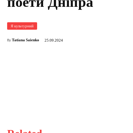
поети Дніпра
Я культурний
Tatiana Saienko
25.09.2024
By