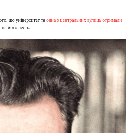
ого, що університет та
одна з центральних вулиць отримали
 на його честь.