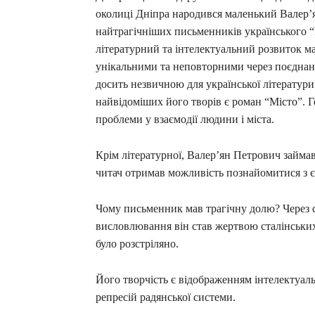
околиці Дніпра народився маленький Валер’я
найтрагічніших письменників українського “
літературний та інтелектуальний розвиток ма
унікальними та неповторними через поєднанн
досить незвичною для української літератури
найвідоміших його творів є роман “Місто”. Г
проблеми у взаємодії людини і міста.
Крім літературної, Валер’ян Петрович займа
читач отримав можливість познайомитися з 
Чому письменник мав трагічну долю? Через с
висловлювання він став жертвою сталінських 
було розстріляно.
Його творчість є відображенням інтелектуальн
репресій радянської системи.