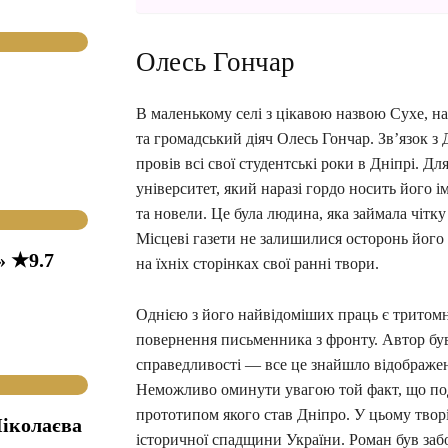
Олесь Гончар
В маленькому селі з цікавою назвою Сухе, 
та громадський діяч Олесь Гончар. Зв’язок з
провів всі свої студентські роки в Дніпрі. 
університет, який наразі гордо носить його і
та новели. Це була людина, яка займала чітк
Місцеві газети не залишилися осторонь його
» ★9.7
на їхніх сторінках свої ранні твори.
Однією з його найвідоміших праць є тритом
повернення письменника з фронту. Автор був 
справедливості — все це знайшло відображен
Неможливо оминути увагою той факт, що поді
прототипом якого став Дніпро. У цьому творі
іколаєва
історичної спадщини України. Роман був за