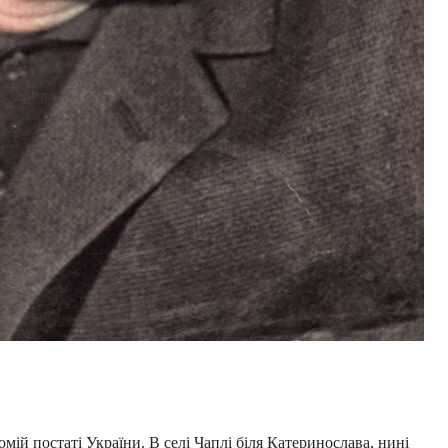
ій постаті України. В селі Чаплі біля Катеринослава, нині