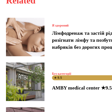
Related
Я здоровий
Лімфодренаж та застій рі
розігнати лімфу та позбут
набряків без дорогих про
Без категорії
★ 9.5
AMBY medical center ★9.5