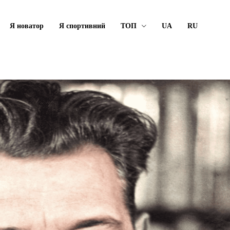
Я новатор
Я спортивний
ТОП
UA
RU