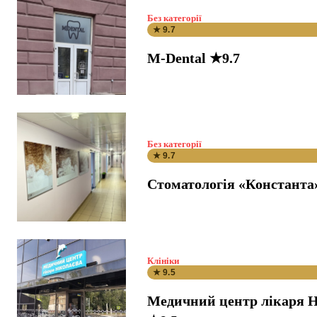
Без категорії
★ 9.7
M-Dental ★9.7
Без категорії
★ 9.7
Стоматологія «Константа
Клініки
★ 9.5
Медичний центр лікаря Н