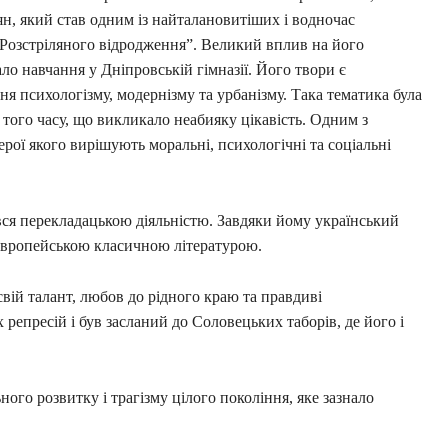
н, який став одним із найталановитіших і водночас
Розстріляного відродження”. Великий вплив на його
ло навчання у Дніпровській гімназії. Його твори є
я психологізму, модернізму та урбанізму. Така тематика була
 того часу, що викликало неабияку цікавість. Одним з
ерої якого вирішують моральні, психологічні та соціальні
вся перекладацькою діяльністю. Завдяки йому український
європейською класичною літературою.
вій талант, любов до рідного краю та правдиві
репресій і був засланий до Соловецьких таборів, де його і
ого розвитку і трагізму цілого покоління, яке зазнало