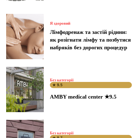
Я здоровий
Лімфодренаж та застій рідини:
як розігнати лімфу та позбутися
набряків без дорогих процедур
Без категорії
★ 9.5
AMBY medical center ★9.5
Без категорії