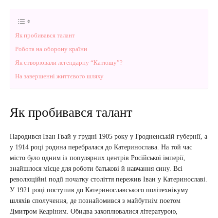
Як пробивався талант
Робота на оборону країни
Як створювали легендарну “Катюшу”?
На завершенні життєвого шляху
Як пробивався талант
Народився Іван Гвай у грудні 1905 року у Гродненській губернії, а
у 1914 році родина перебралася до Катеринослава. На той час
місто було одним із популярних центрів Російської імперії,
знайшлося місце для роботи батькові й навчання сину. Всі
революційні події початку століття пережив Іван у Катеринославі.
У 1921 році поступив до Катеринославського політехнікуму
шляхів сполучення, де познайомився з майбутнім поетом
Дмитром Кедріним. Обидва захоплювалися літературою,