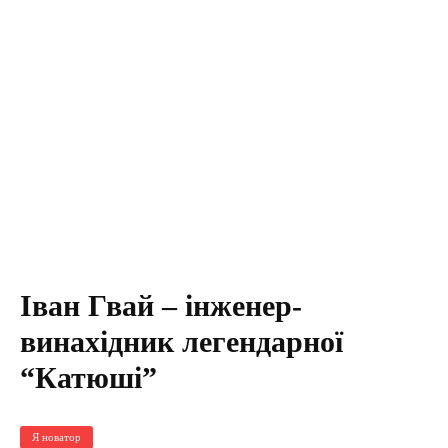
Іван Гвай – інженер-
винахідник легендарної
“Катюші”
Я новатор