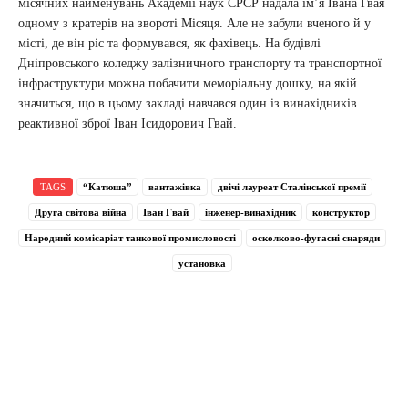
місячних найменувань Академії наук СРСР надала ім’я Івана Гвая
одному з кратерів на звороті Місяця. Але не забули вченого й у
місті, де він ріс та формувався, як фахівець. На будівлі
Дніпровського коледжу залізничного транспорту та транспортної
інфраструктури можна побачити меморіальну дошку, на якій
значиться, що в цьому закладі навчався один із винахідників
реактивної зброї Іван Ісидорович Гвай.
TAGS
“Катюша”
вантажівка
двічі лауреат Сталінської премії
Друга світова війна
Іван Гвай
інженер-винахідник
конструктор
Народний комісаріат танкової промисловості
осколково-фугасні снаряди
установка