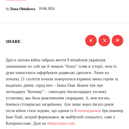
19.06.2024
Dana Oleinikova
By
SHARE
Друга світова війна забрала життя 9 мільйонів українців,
залишивши по собі ще й чимало “білих” плям в історії, хоча їх
дуже намагалися зафарбувати радянські ідеологи. Лише на
початку 21 століття почали повертатися втрачені імена героїв та
видатних діячів, серед них – Івана Гвая. Кожен чув про
легендарну “Катюшу” – самохідну багатозарядну пускову
установку, яка била реактивними снарядами, її, мов вогню,
боялися гітлерівські загарбники. Але лише через багато років
після війни стало відомо, що одним із її
винахідників
був інженер
Іван Гвай, котрий формувався, як майбутній спеціаліст, саме у
Катеринославі. Далі на
idnepryanin.com
.