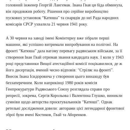
головний інженер Георгій Лангемак. Івана Гвая ця біда обминула,
він продовжив роботу. Рішення про серійне виробництво
пускових установок “Катюша” та снарядів до неї Рада народних
комісарів СРСР ухвалила 21 червня 1941 року.
А 30 червня на заводі імені Комінтерну вже зібрали перші
машини, які успішно витримали випробування на полігоні. На
фронті “Катюша” дала вагому перевагу радянським військам, за її
створення Іван Гвай отримав звання кандидата наук. І коли у 1943
році представники Вищої атестаційної комісії поцікавилися, де ж
його дисертація, вчений чесно відповів: “Стріляє на фронті”.
Внесок Івана Ісидоровича у створення цього винаходу був
беззаперечним. Коли наприкінці 1980 років комісія
Генпрокуратури Радянського Союзу розглядала справи про
репресії, зокрема, Сергія Корольова і Валентина Глушко, виникли
сумніви щодо авторства проєктувальників “Катюші”. Однак
ретельні дослідження довели: авторами цієї легендарної фронтової
зброї були вчені Костиков, Гвай та Аборенков.