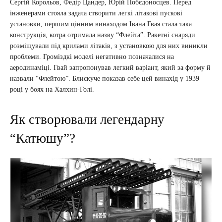
Сергій Корольов, Федір Цандер, Юрій Побєдоносцев. Перед
інженерами стояла задача створити легкі літакові пускові
установки, першим цінним винаходом Івана Гвая стала така
конструкція, котра отримала назву “Флейта”. Ракетні снаряди
розміщували під крилами літаків, з установкою для них виникли
проблеми. Громіздкі моделі негативно позначалися на
аеродинаміці. Гвай запропонував легкий варіант, який за форму й
назвали “Флейтою”. Блискуче показав себе цей винахід у 1939
році у боях на Халхин-Голі.
Як створювали легендарну
“Катюшу”?