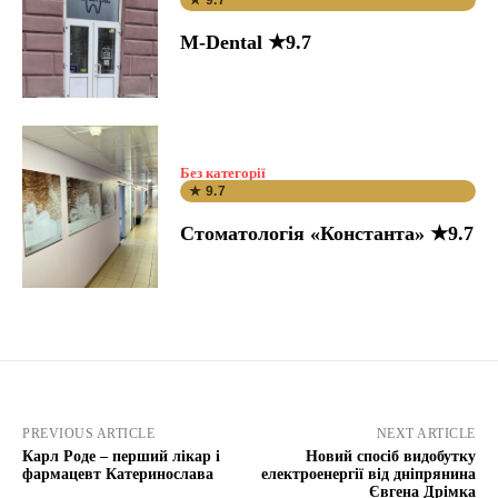
★ 9.7
M-Dental ★9.7
Без категорії
★ 9.7
Стоматологія «Константа» ★9.7
PREVIOUS ARTICLE
NEXT ARTICLE
Карл Роде – перший лікар і
Новий спосіб видобутку
фармацевт Катеринослава
електроенергії від дніпрянина
Євгена Дрімка