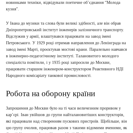
новинками техніки, відвідували поетичне об’єднання “Молода
кузня”.
У Івана до музики та слова були великі здібності, але він обрав
Дніпропетровський інститут інженерів залізничного транспорту.
Відслужив у армії, влаштувався працювати на завод імені
Петровського. У 1929 році отримав направлення до Ленінграда на
завод імені Марті, проєктував мостові крани. Паралельно навчався
в інженерно-педагогічному інституті. Талановитого молодого
спеціаліста помітили, і у 1935 році запросили до Москви,
працювати старшим інженером-конструктором Реактивного НДІ
Народного комісаріату танкової промисловості.
Робота на оборону країни
Запрошення до Москви було на ті часи величезним проривом у
кар’єрі. Іван увійшов до групи найталановитіших конструкторів,
які працювали над створенням пускових пристроїв. Щобільше, він
цю групу очолив, працював разом з такими відомими вченими, як