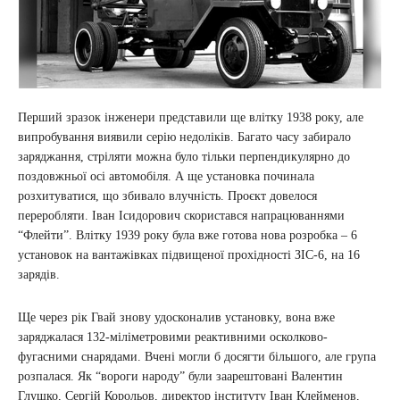
Перший зразок інженери представили ще влітку 1938 року, але
випробування виявили серію недоліків. Багато часу забирало
заряджання, стріляти можна було тільки перпендикулярно до
поздовжньої осі автомобіля. А ще установка починала
розхитуватися, що збивало влучність. Проєкт довелося
переробляти. Іван Ісидорович скористався напрацюваннями
“Флейти”. Влітку 1939 року була вже готова нова розробка – 6
установок на вантажівках підвищеної прохідності ЗІС-6, на 16
зарядів.
Ще через рік Гвай знову удосконалив установку, вона вже
заряджалася 132-міліметровими реактивними осколково-
фугасними снарядами. Вчені могли б досягти більшого, але група
розпалася. Як “вороги народу” були заарештовані Валентин
Глушко, Сергій Корольов, директор інституту Іван Клейменов,