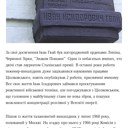
За свої досягнення Іван Гвай був нагороджений орденами Леніна,
Червоної Зірки, “Знаком Пошани”. Один із небагатьох вчених, хто
двічі став лауреатом Сталінської премії. В останні роки роботи
інженер-винахідник дуже зацікавився науковими працями
Ціолковського, навіть опублікував 2 роботи, присвячені вченому.
Все своє життя Іван Ісидорович займався проєктуванням
реактивної військової техніки, але погоджувався з Ціолковським,
що головним у майбутньому стане не нова зброя, а пошуки
можливості концентрації розсіяної у Всесвіті енергії.
Пішов із життя талановитий винахідник у липні 1960 року,
похований у Москві. На згадку про нього у 1966 році Комісія з