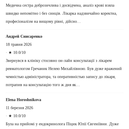
Медична сестра доброзичлива і досвідчена, аналіз крові взяла
швидко непомітно і без синців. Лікарка надзвичайно коректна,
професіоналізм на вищому рівні, дійсно…
Андрей Снисаренко
18 травня 2026
·
★ 10.0/10
Звернувся в клініку стосовно он-лайн консультації з лікарем
ревматологом Гречаник Нелею Михайлівною. Був дуже вражений
чемністью адміністратора, та оперативністью запису до лікаря,
потрапив на консультацію того ж дня як…
Elena Horoshnikova
11 березня 2026
·
★ 10.0/10
Була на прийомі у ендокринолога Піцик Юлії Євгеніївни. Дуже