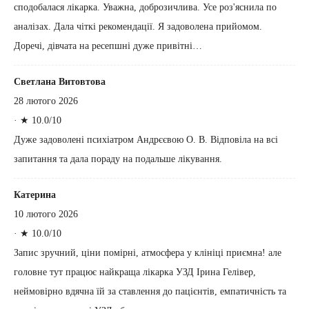
сподобалася лікарка. Уважна, доброзичлива. Усе роз'яснила по
аналізах. Дала чіткі рекомендації. Я задоволена прийомом.
Доречі, дівчата на ресепшні дуже привітні…
Светлана Витовтова
28 лютого 2026
·
★ 10.0/10
Дуже задоволені психіатром Андрєєвою О. В. Відповіла на всі
запитання та дала пораду на подальше лікування.
Катерина
10 лютого 2026
·
★ 10.0/10
Запис зручний, ціни помірні, атмосфера у клініці приємна! але
головне тут працює найкраща лікарка УЗД Ірина Гелівер,
неймовірно вдячна їй за ставлення до пацієнтів, емпатичність та