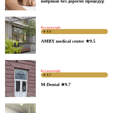
набряків без дорогих процедур
Без категорії
★ 9.5
AMBY medical center ★9.5
Без категорії
★ 9.7
M-Dental ★9.7