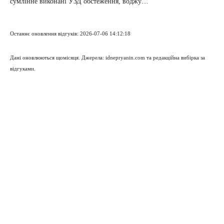
сумлінне виконані УЗД обстеження, воджу…
Останнє оновлення відгуків: 2026-07-06 14:12:18
Дані оновлюються щомісяця. Джерела: idnepryanin.com та редакційна вибірка за
відгуками.