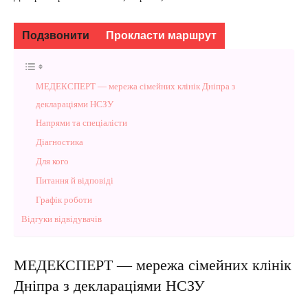
Подзвонити
Прокласти маршрут
МЕДЕКСПЕРТ — мережа сімейних клінік Дніпра з
деклараціями НСЗУ
Напрями та спеціалісти
Діагностика
Для кого
Питання й відповіді
Графік роботи
Відгуки відвідувачів
МЕДЕКСПЕРТ — мережа сімейних клінік
Дніпра з деклараціями НСЗУ