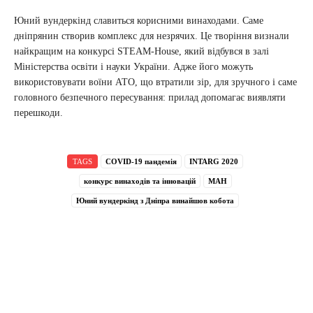
Юний вундеркінд славиться корисними винаходами. Саме
дніпрянин створив комплекс для незрячих. Це творіння визнали
найкращим на конкурсі STEAM-House, який відбувся в залі
Міністерства освіти і науки України. Адже його можуть
використовувати воїни АТО, що втратили зір, для зручного і саме
головного безпечного пересування: прилад допомагає виявляти
перешкоди.
TAGS
COVID-19 пандемія
INTARG 2020
конкурс винаходів та інновацій
МАН
Юний вундеркінд з Дніпра винайшов кобота