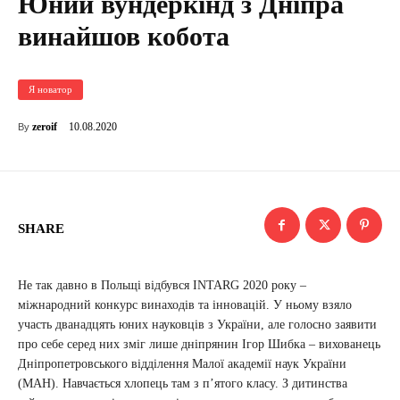
Юний вундеркінд з Дніпра
винайшов кобота
Я новатор
10.08.2020
zeroif
By
SHARE
Не так давно в Польщі відбувся INTARG 2020 року –
міжнародний конкурс винаходів та інновацій. У ньому взяло
участь дванадцять юних науковців з України, але голосно заявити
про себе серед них зміг лише дніпрянин Ігор Шибка – вихованець
Дніпропетровського відділення Малої академії наук України
(МАН). Навчається хлопець там з п’ятого класу. З дитинства