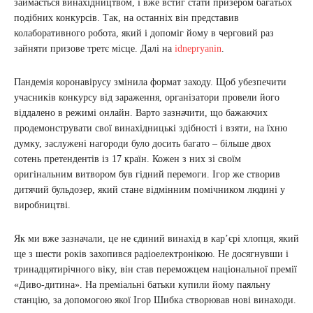
займається винахідництвом, і вже встиг стати призером багатьох
подібних конкурсів. Так, на останніх він представив
колаборативного робота, який і допоміг йому в черговий раз
зайняти призове третє місце. Далі на
idnepryanin
.
Пандемія коронавірусу змінила формат заходу. Щоб убезпечити
учасників конкурсу від зараження, організатори провели його
віддалено в режимі онлайн. Варто зазначити, що бажаючих
продемонструвати свої винахідницькі здібності і взяти, на їхню
думку, заслужені нагороди було досить багато – більше двох
сотень претендентів із 17 країн. Кожен з них зі своїм
оригінальним витвором був гідний перемоги. Ігор же створив
дитячий бульдозер, який стане відмінним помічником людині у
виробництві.
Як ми вже зазначали, це не єдиний винахід в кар’єрі хлопця, який
ще з шести років захопився радіоелектронікою. Не досягнувши і
тринадцятирічного віку, він став переможцем національної премії
«Диво-дитина». На преміальні батьки купили йому паяльну
станцію, за допомогою якої Ігор Шибка створював нові винаходи.