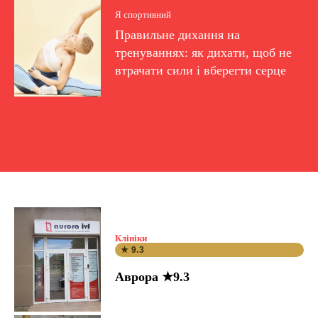
Я спортивний
Правильне дихання на
тренуваннях: як дихати, щоб не
втрачати сили і вберегти серце
Клініки
★ 9.3
Аврора ★9.3