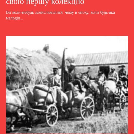
свою першу колекцію
Ви коли-небудь замислювалися, чому в епоху, коли будь-яка
мелодія...