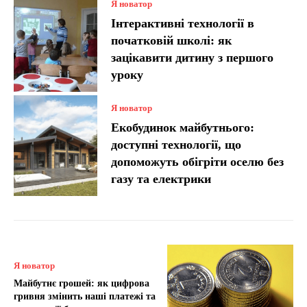
Я новатор
Інтерактивні технології в
початковій школі: як
зацікавити дитину з першого
уроку
Я новатор
Екобудинок майбутнього:
доступні технології, що
допоможуть обігріти оселю без
газу та електрики
Я новатор
Майбутнє грошей: як цифрова
гривня змінить наші платежі та