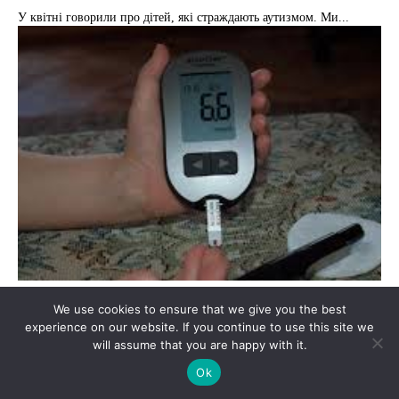
У квітні говорили про дітей, які страждають аутизмом. Ми...
Я здоровий
We use cookies to ensure that we give you the best
experience on our website. If you continue to use this site we
Солодке життя
will assume that you are happy with it.
Ok
Кожен може, прочитавши ці слова, помріяти про таке життя!...