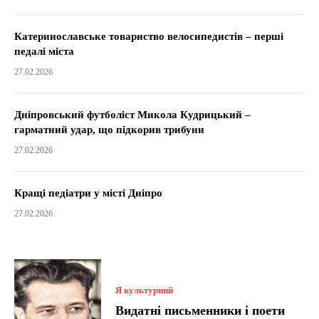
Катеринославське товариство велосипедистів – перші
педалі міста
27.02.2026
Дніпровський футболіст Микола Кудрицький –
гарматний удар, що підкорив трибуни
27.02.2026
Кращі педіатри у місті Дніпро
27.02.2026
Я культурний
Видатні письменники і поети