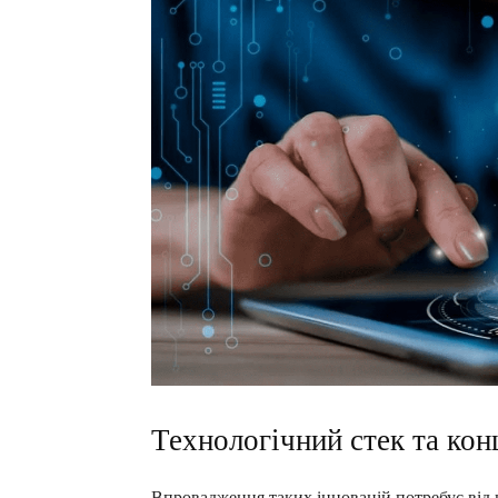
Технологічний стек та кон
Впровадження таких інновацій потребує від 