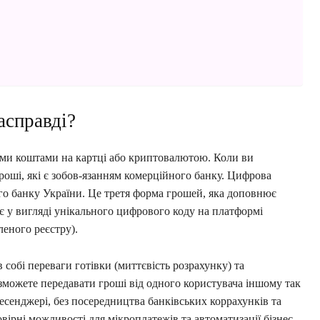
асправді?
ими коштами на картці або криптовалютою. Коли ви
роші, які є зобов-язанням комерційного банку. Цифрова
го банку України. Це третя форма грошей, яка доповнює
ує у вигляді унікального цифрового коду на платформі
леного реєстру).
 собі переваги готівки (миттєвість розрахунку) та
 зможете передавати гроші від одного користувача іншому так
есенджері, без посередництва банківських коррахунків та
ірні можливості для мікроплатежів та автоматизації бізнес-