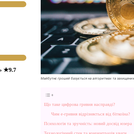
» ★9.7
Майбутнє грошей базується на алгоритмах та захищени
Що таке цифрова гривня насправді?
Чим е-гривня відрізняється від біткоїна?
Психологія та зручність: новий досвід юзера
Технологічний стек та концентрація уваги