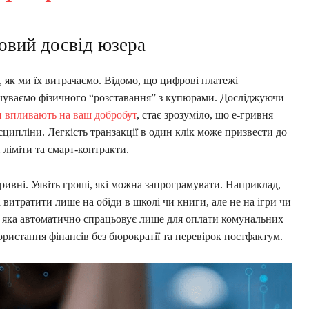
новий досвід юзера
 як ми їх витрачаємо. Відомо, що цифрові платежі
чуваємо фізичного “розставання” з купюрами. Досліджуючи
ки впливають на ваш добробут
, стає зрозуміло, що е-гривня
сципліни. Легкість транзакції в один клік може призвести до
ліміти та смарт-контракти.
гривні. Уявіть гроші, які можна запрограмувати. Наприклад,
 витратити лише на обіди в школі чи книги, але не на ігри чи
, яка автоматично спрацьовує лише для оплати комунальних
ористання фінансів без бюрократії та перевірок постфактум.