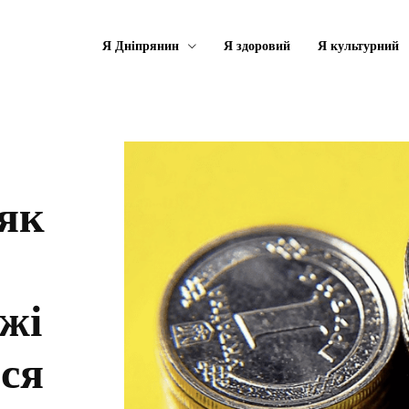
Я Дніпрянин
Я здоровий
Я культурний
як
жі
ися