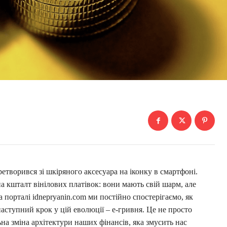
етворився зі шкіряного аксесуара на іконку в смартфоні.
 кшталт вінілових платівок: вони мають свій шарм, але
 порталі idnepryanin.com ми постійно спостерігаємо, як
 наступний крок у цій еволюції – е-гривня. Це не просто
на зміна архітектури наших фінансів, яка змусить нас