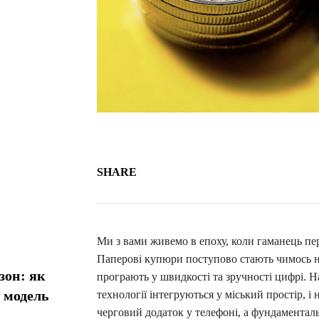
SHARE
Ми з вами живемо в епоху, коли гаманець пер
Паперові купюри поступово стають чимось на
зон: як
програють у швидкості та зручності цифрі. На
у модель
технології інтегруються у міський простір, і
черговий додаток у телефоні, а фундаменталь