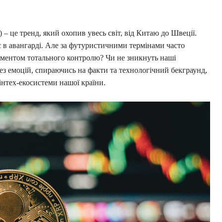
 це тренд, який охопив увесь світ, від Китаю до Швеції.
ує в авангарді. Але за футуристичними термінами часто
ументом тотального контролю? Чи не зникнуть наші
ез емоцій, спираючись на факти та технологічний бекграунд,
інтех-екосистеми нашої країни.