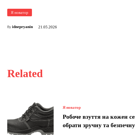
Я новатор
idnepryanin
21.05.2026
By
Related
Я новатор
Робоче взуття на кожен се
обрати зручну та безпечн