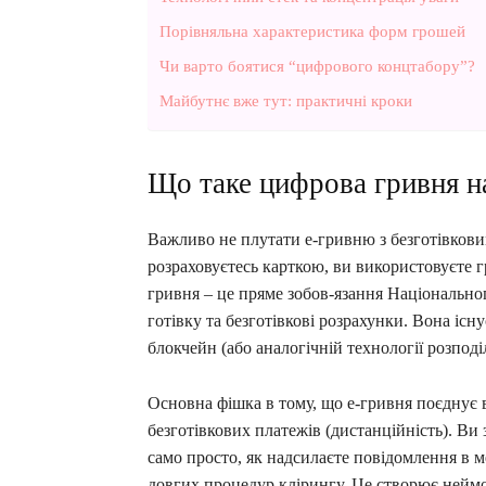
Порівняльна характеристика форм грошей
Чи варто боятися “цифрового концтабору”?
Майбутнє вже тут: практичні кроки
Що таке цифрова гривня н
Важливо не плутати е-гривню з безготівков
розраховуєтесь карткою, ви використовуєте г
гривня – це пряме зобов-язання Національно
готівку та безготівкові розрахунки. Вона існ
блокчейн (або аналогічній технології розподі
Основна фішка в тому, що е-гривня поєднує в
безготівкових платежів (дистанційність). Ви
само просто, як надсилаєте повідомлення в м
довгих процедур клірингу. Це створює неймов