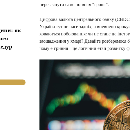
переглянути саме поняття “гроші”.
Цифрова валюта центрального банку (CBDC) –
Україна тут не пасе задніх, а впевнено крок
дини: як
ховаються побоювання: чи не стане це інстр
ися
заощадження у хмарі? Давайте розберемося б
цедур
чому е-гривня – це логічний етап розвитку ф