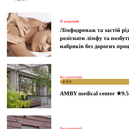
Я здоровий
Лімфодренаж та застій рі
розігнати лімфу та позбут
набряків без дорогих про
Без категорії
★ 9.5
AMBY medical center ★9.5
Без категорії