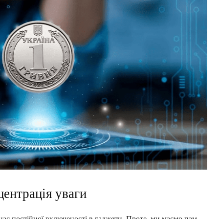
центрація уваги
нас постійної включеності в гаджети. Проте, ми маємо пам-