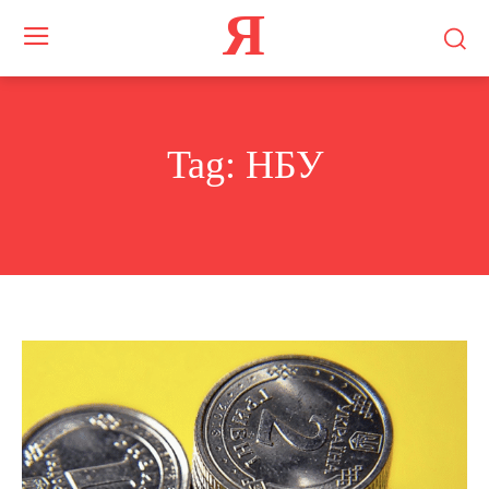
Я
Tag:
НБУ