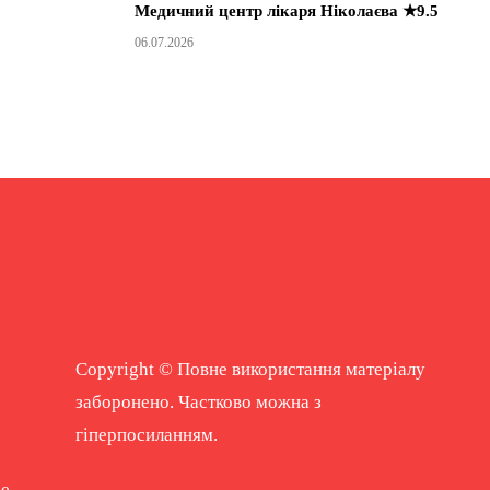
Медичний центр лікаря Ніколаєва ★9.5
06.07.2026
Copyright © Повне використання матеріалу
заборонено. Частково можна з
гіперпосиланням.
ne