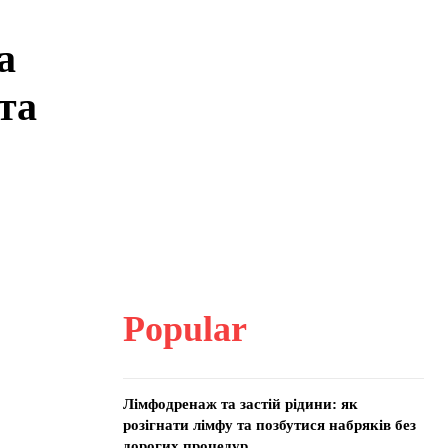
а
та
Popular
Лімфодренаж та застій рідини: як
розігнати лімфу та позбутися набряків без
дорогих процедур