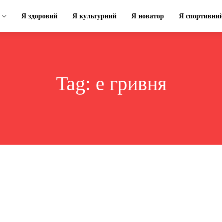
Я здоровий
Я культурний
Я новатор
Я спортивни
Tag:
е гривня