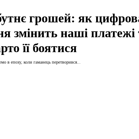
утнє грошей: як цифров
ня змінить наші платежі 
рто її боятися
мо в епоху, коли гаманець перетворився...