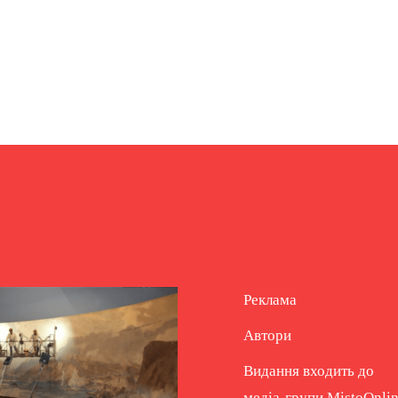
Реклама
Автори
Видання входить до
медіа-групи
MistoOnli