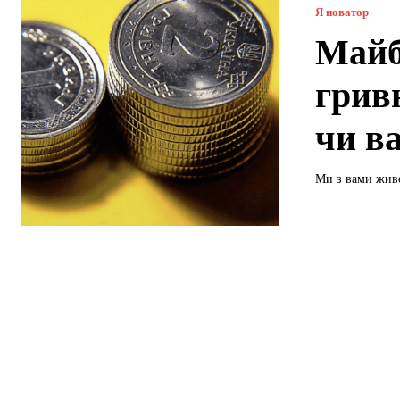
Я новатор
Майб
грив
чи ва
Ми з вами живе