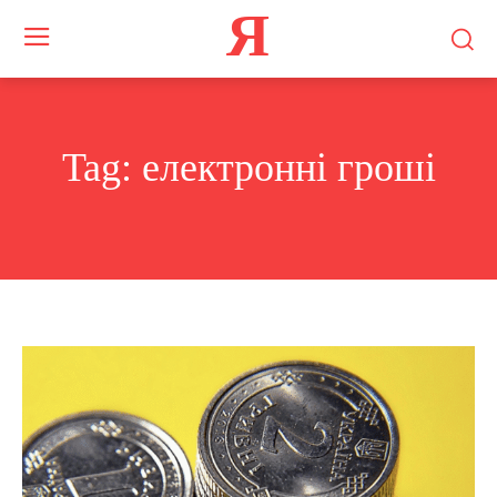
Я
Tag:
електронні гроші