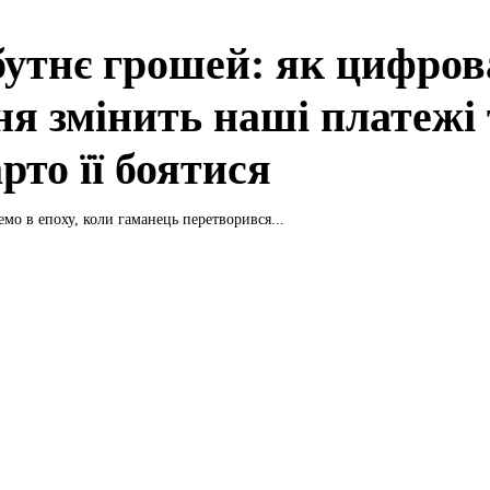
утнє грошей: як цифров
ня змінить наші платежі 
рто її боятися
мо в епоху, коли гаманець перетворився...