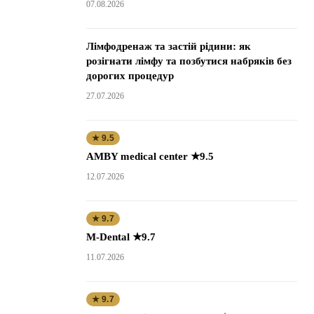
07.08.2026
Лімфодренаж та застій рідини: як
розігнати лімфу та позбутися набряків без
дорогих процедур
27.07.2026
★ 9.5
AMBY medical center ★9.5
12.07.2026
★ 9.7
M-Dental ★9.7
11.07.2026
★ 9.7