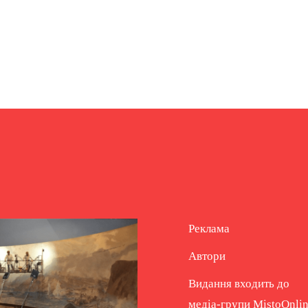
Реклама
Автори
Видання входить до
медіа-групи
MistoOnli