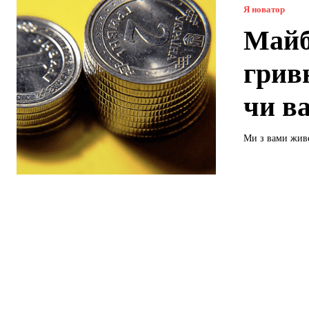
Я новатор
Майб
грив
чи ва
Ми з вами живе