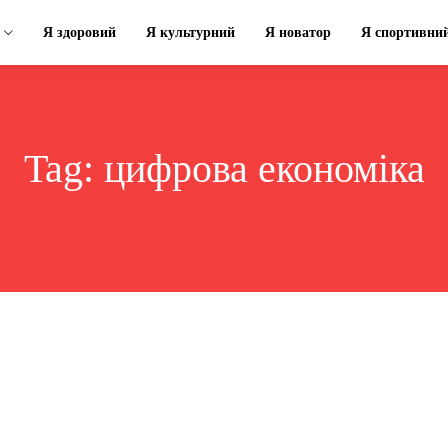
Я здоровий
Я культурний
Я новатор
Я спортивни
Tag:
цифрова економіка