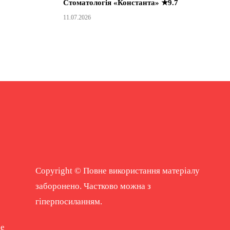
Стоматологія «Константа» ★9.7
11.07.2026
Copyright © Повне використання матеріалу
заборонено. Частково можна з
гіперпосиланням.
ne