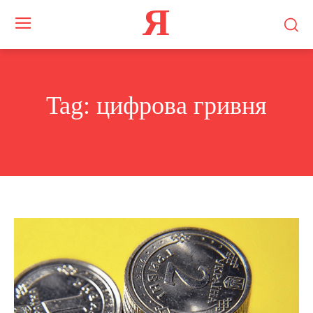
Я
Tag:
цифрова гривня