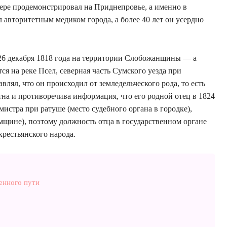
ере продемонстрировал на Приднепровье, а именно в
л авторитетным медиком города, а более 40 лет он усердно
6 декабря 1818 года на территории Слобожанщины — а
ся на реке Псел, северная часть Сумского уезда при
влял, что он происходил от земледельческого рода, то есть
тна и противоречива информация, что его родной отец в 1824
истра при ратуше (место судебного органа в городке),
мщине), поэтому должность отца в государственном органе
крестьянского народа.
енного пути