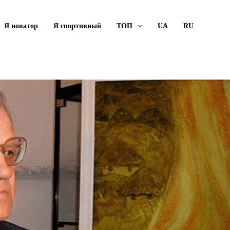
Я новатор
Я спортивный
ТОП
UA
RU