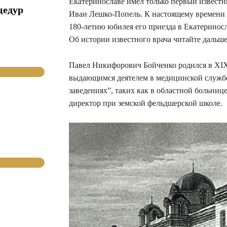
Екатеринославе имел только первый известн
цедур
Иван Лешко-Попель. К настоящему времени 
180-летию юбилея его приезда в Екатериносл
Об истории известного врача читайте дальш
Павел Никифорович Бойченко родился в XIX 
выдающимся деятелем в медицинской службе
заведениях”, таких как в областной больни
директор при земской фельдшерской школе.