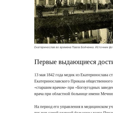
Екатеринослав во времена Павла Бойченка. Источник фото:
Первые выдающиеся дост
13 мая 1842 года медик из Екатеринослава 
Екатеринославского Приказа общественного 
«старшим врачом» при «Богоугодных заведен
врача при областной больнице имени Мечник
На период его управления в медицинском учр
тех пор самой главной больницы всего Придн