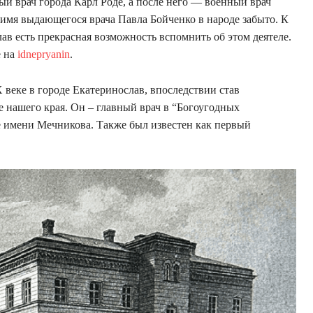
ый врач города Карл Роде, а после него — военный врач
имя выдающегося врача Павла Бойченко в народе забыто. К
ав есть прекрасная возможность вспомнить об этом деятеле.
е на
idnepryanin
.
веке в городе Екатеринослав, впоследствии став
 нашего края. Он – главный врач в “Богоугодных
це имени Мечникова. Также был известен как первый