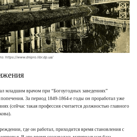
 https://www.dnipro.libr.dp.ua/
ижения
стал младшим врачом при “Богоугодных заведениях”
попечения. За период 1849-1864-е годы он проработал уже
иях (сейчас такая профессия считается должностью главного
ова).
еждении, где он работал, приходится время становления с
епровья. В это время создавалась материальная база,