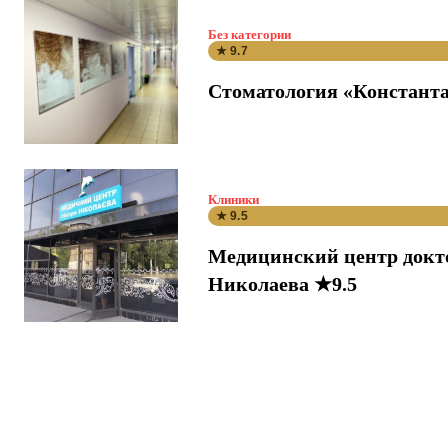
Без категории
★ 9.7
Стоматология «Константа
Клиники
★ 9.5
Медицинский центр докт
Николаева ★9.5