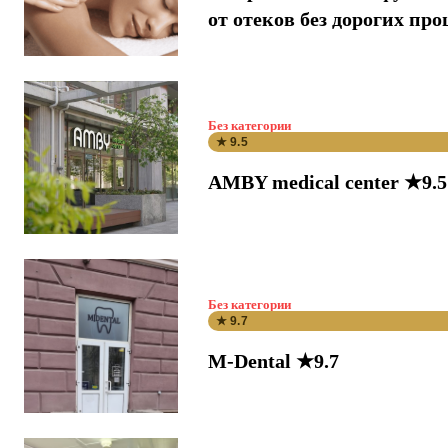
от отеков без дорогих про
Без категории
★ 9.5
AMBY medical center ★9.5
Без категории
★ 9.7
M-Dental ★9.7