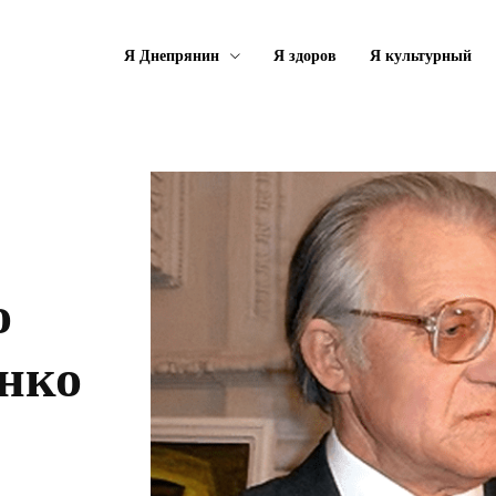
Я Днепрянин
Я здоров
Я культурный
о
нко