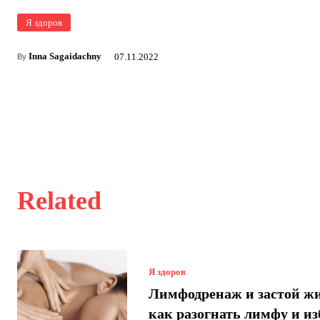
Я здоров
Inna Sagaidachny
07.11.2022
By
Related
Я здоров
Лимфодренаж и застой ж
как разогнать лимфу и и