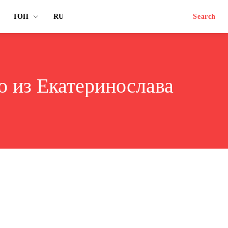
ТОП
RU
Search
о из Екатеринослава