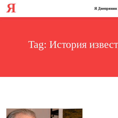
Я
Я Днепрянин
Tag:
История извест