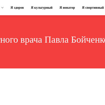
Я здоров
Я культурный
Я новатор
Я спортивный
ного врача Павла Бойченк