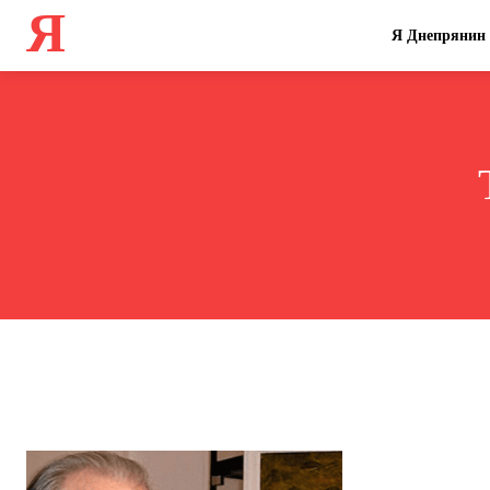
Я
Я Днепрянин