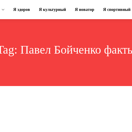
Я здоров
Я культурный
Я новатор
Я спортивный
Tag:
Павел Бойченко факт