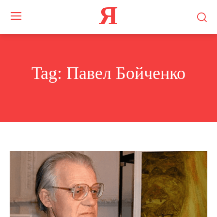
Я
Tag:
Павел Бойченко