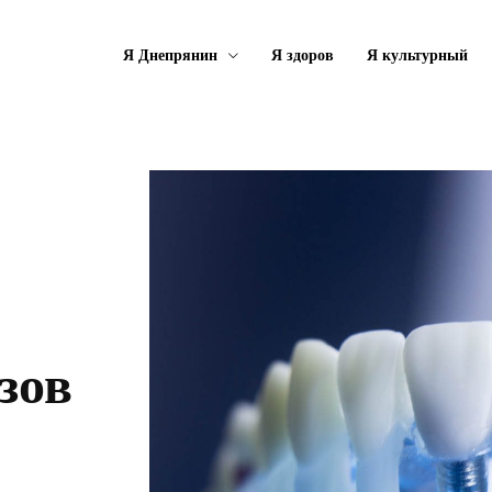
Я Днепрянин
Я здоров
Я культурный
зов