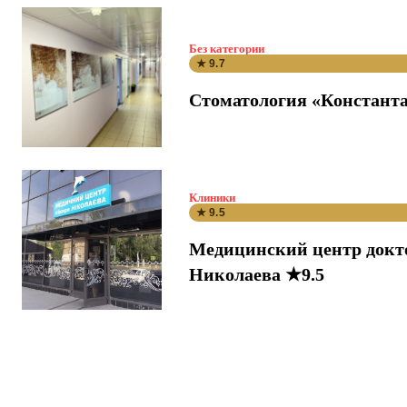
Без категории
★ 9.7
Стоматология «Константа
Клиники
★ 9.5
Медицинский центр докт
Николаева ★9.5