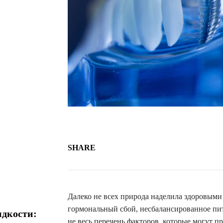
SHARE
Далеко не всех природа наделила здоровыми
гормональный сбой, несбалансированное пит
идкости:
не весь перечень факторов, которые могут п