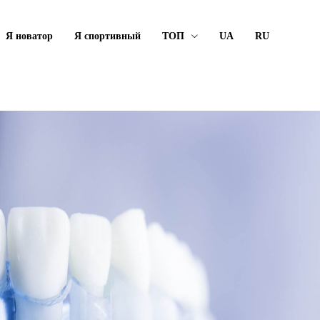
Я новатор
Я спортивный
ТОП
UA
RU