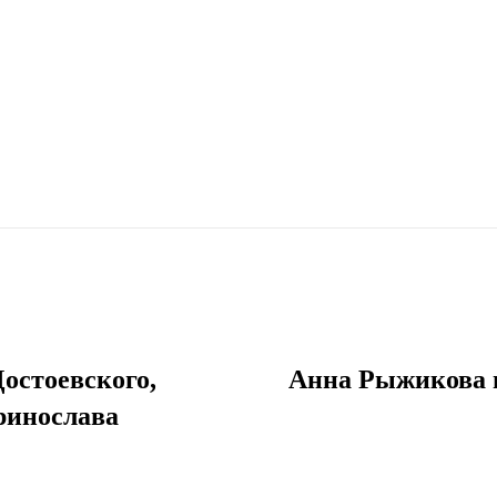
остоевского,
Анна Рыжикова и
ринослава