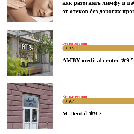
как разогнать лимфу и и
от отеков без дорогих про
Без категории
★ 9.5
AMBY medical center ★9.5
Без категории
★ 9.7
M-Dental ★9.7