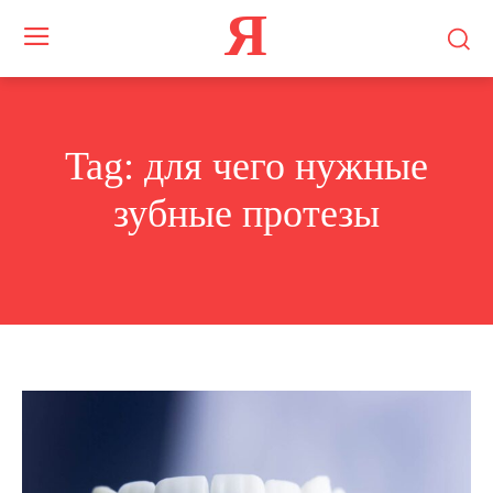
Я
Tag:
для чего нужные
зубные протезы