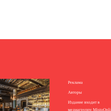
Реклама
Авторы
Издание входит в
медиагруппу
MistoOnli