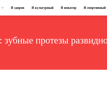
Я здоров
Я культурный
Я новатор
Я спортивный
:
зубные протезы развидн