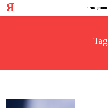
Я
Я Днепрянин
Tag