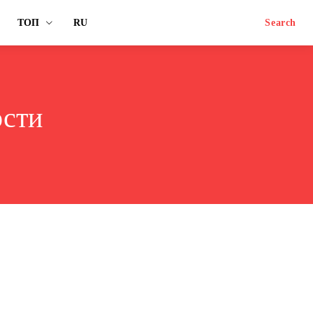
ТОП
RU
Search
ости