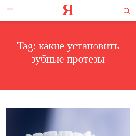
Я
Tag:
какие установить
зубные протезы