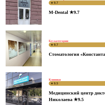
★ 9.7
M-Dental ★9.7
Без категории
★ 9.7
Стоматология «Константа
Клиники
★ 9.5
Медицинский центр докт
Николаева ★9.5