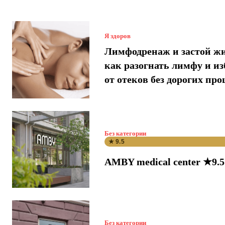
Я здоров
Лимфодренаж и застой ж
как разогнать лимфу и и
от отеков без дорогих про
Без категории
★ 9.5
AMBY medical center ★9.5
Без категории