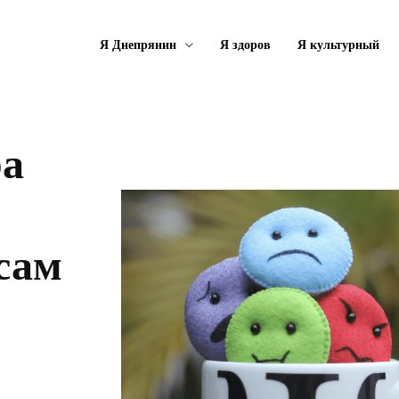
Я Днепрянин
Я здоров
Я культурный
ра
сам