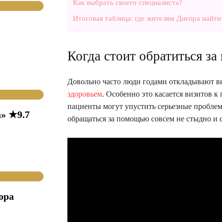
Как выбрать своего специалиста?
Итоговая таблица: где жителям Днепра найт
Когда стоит обратиться з
Довольно часто люди годами откладывают ви
здоровьем
. Особенно это касается визитов к
пациенты могут упустить серьезные проблем
» ★9.7
обращаться за помощью совсем не стыдно и с
ора