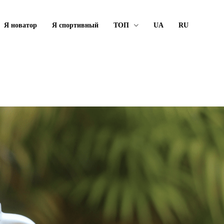
Я новатор
Я спортивный
ТОП
UA
RU