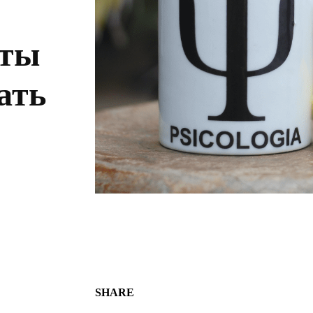
сты
ать
SHARE