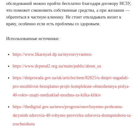
обследований можно пройти бесплатно благодаря договору НСЗУ,
что поможет сэкономить собственные средства, а при желании —
обратиться в частную клинику. Не стоит откладывать визит к
врачу, особенно если есть проблемы со здоровьем.
Использованные источники:
https://www.likarnya4.dp.ua/myrozvyvaemos
https://www.dcpmsd2.org.ua/main/public/about_us
https://dniprorada.gov.ua/uk/articles/item/82825/u-dnipri-nagadali-
pro-mozhlivist-bezoplatno-projti-kompleksne-obstezhennya-pislya-
40-rokiv-znajti-medzaklad-mozhna-za-kilka-klikiv
https://thedigital.gov.ua/news/progress/onovliuyemo-prohramu-
skryninh-zdorovia-40-robymo-perevirku-zdorovia-dostupnishoiu-ta-
zruchnishoiu