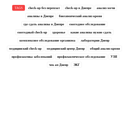
TAGS
check-up без переплат
check-up в Днепре
анализ мочи
анализы в Днепре
биохимический анализ крови
где сдать анализы в Днепре
ежегодное обследование
ежегодный check-up
здоровье
какие анализы нужно сдать
комплексное обследование организма
лаборатория Днепр
медицинский check-up
медицинский центр Днепр
общий анализ крови
профилактика заболеваний
профилактическое обследование
УЗИ
чек ап Днепр
ЭКГ