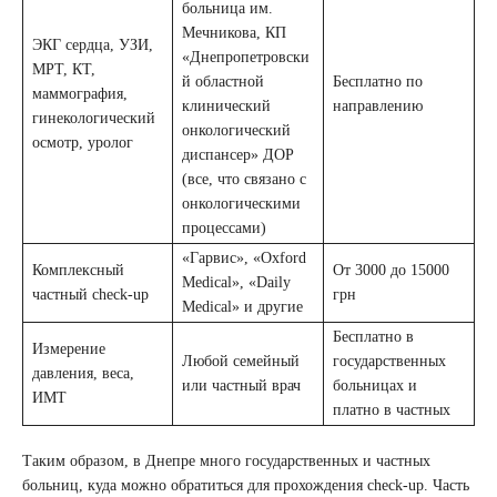
больница им.
Мечникова, КП
ЭКГ сердца, УЗИ,
«Днепропетровски
МРТ, КТ,
й областной
Бесплатно по
маммография,
клинический
направлению
гинекологический
онкологический
осмотр, уролог
диспансер» ДОР
(все, что связано с
онкологическими
процессами)
«Гарвис», «Oxford
Комплексный
От 3000 до 15000
Medical», «Daily
частный check-up
грн
Medical» и другие
Бесплатно в
Измерение
Любой семейный
государственных
давления, веса,
или частный врач
больницах и
ИМТ
платно в частных
Таким образом, в Днепре много государственных и частных
больниц, куда можно обратиться для прохождения check-up. Часть