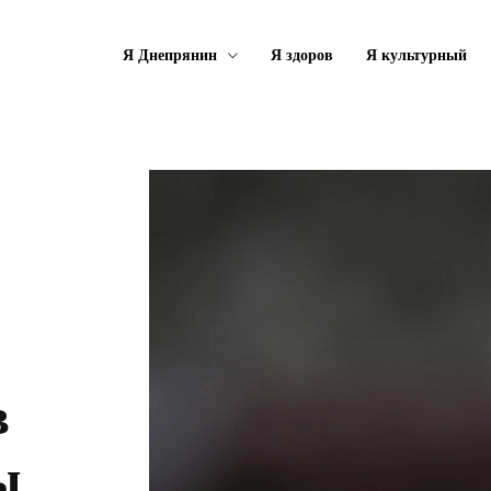
Я Днепрянин
Я здоров
Я культурный
в
ы