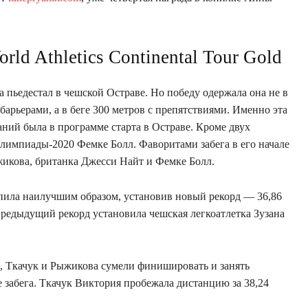
rld Athletics Continental Tour Gold
а пьедестал в чешской Остраве. Но победу одержала она не в
барьерами, а в беге 300 метров с препятствиями. Именно эта
ний была в программе старта в Остраве. Кроме двух
лимпиады-2020 Фемке Болл. Фаворитами забега в его начале
икова, британка Джесси Найт и Фемке Болл.
пила наилучшим образом, установив новый рекорд — 36,86
Предыдущий рекорд установила чешская легкоатлетка Зузана
и, Ткачук и Рыжикова сумели финишировать и занять
забега. Ткачук Виктория пробежала дистанцию ​​за 38,24