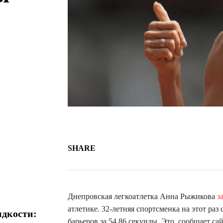
SHARE
Днепровская легкоатлетка Анна Рыжикова
з
атлетике. 32-летняя спортсменка на этот раз
идкости:
барьеров за 54,86 секунды. Это, сообщает са