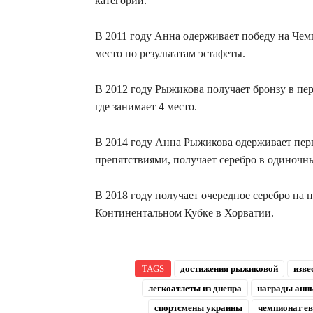
категории.
В 2011 году Анна одерживает победу на Чем
место по результатам эстафеты.
В 2012 году Рыжикова получает бронзу в пе
где занимает 4 место.
В 2014 году Анна Рыжикова одерживает перв
препятствиями, получает серебро в одиночн
В 2018 году получает очередное серебро на 
Континентальном Кубке в Хорватии.
TAGS
достижения рыжиковой
изве
легкоатлеты из днепра
награды анн
спортсмены украины
чемпионат е