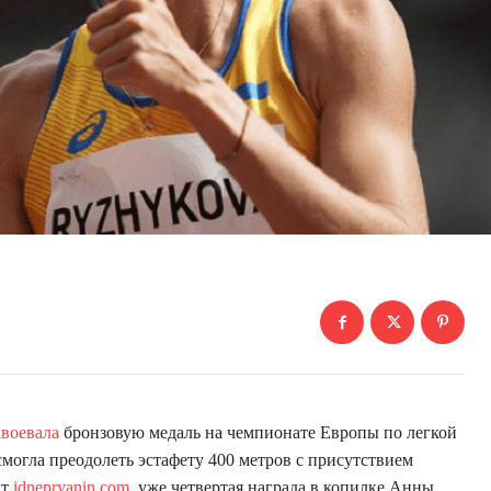
авоевала
бронзовую медаль на чемпионате Европы по легкой
 смогла преодолеть эстафету 400 метров с присутствием
йт
idnepryanin.com
, уже четвертая награда в копилке Анны