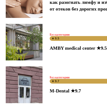
как разогнать лимфу и и
от отеков без дорогих про
Без категории
★ 9.5
AMBY medical center ★9.5
Без категории
★ 9.7
M-Dental ★9.7