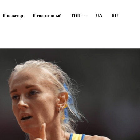
Я новатор
Я спортивный
ТОП
UA
RU