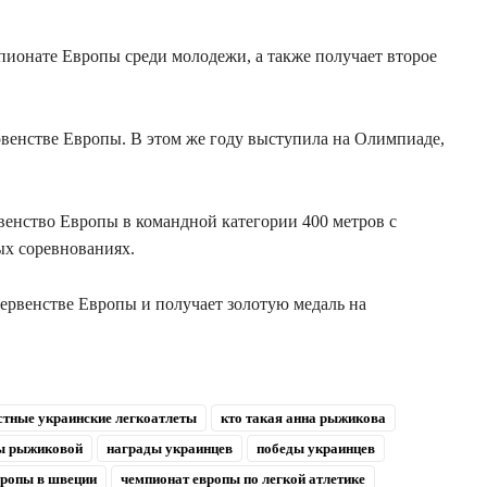
пионате Европы среди молодежи, а также получает второе
рвенстве Европы. В этом же году выступила на Олимпиаде,
енство Европы в командной категории 400 метров с
ых соревнованиях.
первенстве Европы и получает золотую медаль на
стные украинские легкоатлеты
кто такая анна рыжикова
ы рыжиковой
награды украинцев
победы украинцев
вропы в швеции
чемпионат европы по легкой атлетике